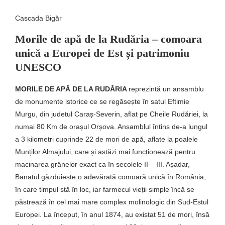
Cascada Bigăr
Morile de apă de la Rudăria – comoara
unică a Europei de Est și patrimoniu
UNESCO
MORILE DE APĂ DE LA RUDĂRIA
reprezintă un ansamblu
de monumente istorice ce se regăsește în satul Eftimie
Murgu, din judetul Caraș-Severin, aflat pe Cheile Rudăriei, la
numai 80 Km de orașul Orșova. Ansamblul întins de-a lungul
a 3 kilometri cuprinde 22 de mori de apă, aflate la poalele
Munților Almajului, care și astăzi mai funcționează pentru
macinarea grânelor exact ca în secolele II – III. Așadar,
Banatul găzduiește o adevărată comoară unică în România,
în care timpul stă în loc, iar farmecul vieții simple încă se
păstrează în cel mai mare complex molinologic din Sud-Estul
Europei. La început, în anul 1874, au existat 51 de mori, însă