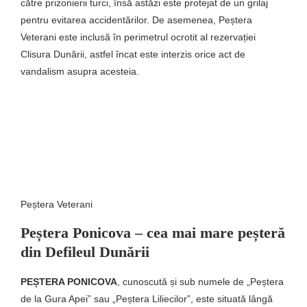
către prizonierii turci, însă astăzi este protejat de un grilaj
pentru evitarea accidentărilor. De asemenea, Peștera
Veterani este inclusă în perimetrul ocrotit al rezervației
Clisura Dunării, astfel încat este interzis orice act de
vandalism asupra acesteia.
Peștera Veterani
Peștera Ponicova – cea mai mare peșteră
din Defileul Dunării
PEȘTERA PONICOVA
, cunoscută și sub numele de „Peștera
de la Gura Apei” sau „Peștera Liliecilor”, este situată lângă