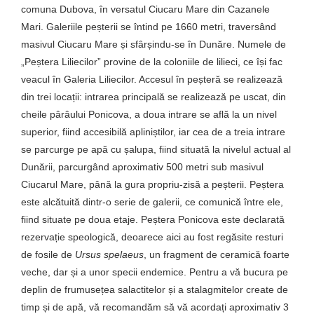
comuna Dubova, în versatul Ciucaru Mare din Cazanele
Mari. Galeriile peșterii se întind pe 1660 metri, traversând
masivul Ciucaru Mare și sfârșindu-se în Dunăre. Numele de
„Peștera Liliecilor” provine de la coloniile de lilieci, ce își fac
veacul în Galeria Liliecilor. Accesul în peșteră se realizează
din trei locații: intrarea principală se realizează pe uscat, din
cheile pârâului Ponicova, a doua intrare se află la un nivel
superior, fiind accesibilă apliniștilor, iar cea de a treia intrare
se parcurge pe apă cu șalupa, fiind situată la nivelul actual al
Dunării, parcurgând aproximativ 500 metri sub masivul
Ciucarul Mare, până la gura propriu-zisă a peșterii. Peștera
este alcătuită dintr-o serie de galerii, ce comunică între ele,
fiind situate pe doua etaje. Peștera Ponicova este declarată
rezervație speologică, deoarece aici au fost regăsite resturi
de fosile de
Ursus spelaeus
, un fragment de ceramică foarte
veche, dar și a unor specii endemice. Pentru a vă bucura pe
deplin de frumusețea salactitelor și a stalagmitelor create de
timp și de apă, vă recomandăm să vă acordați aproximativ 3