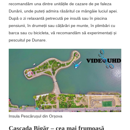
recomandăm una dintre unitățile de cazare de pe faleza
Dunării, unde puteți admira răsăritul ce mângâie luciul apei.
După o zi relaxantă petrecută pe insulă sau în piscina
pensiunii, în drumeții sau cățărări pe munte, în plimbări cu
barca sau cu bicicleta, vă recomandăm să experimentați și
pescuitul pe Dunare.
Insula Pescărușul din Orșova
Cascada Bigăr – cea mai frumoasă