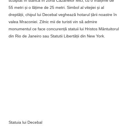
sculptat în stâncă în zona Cazanelor Mici, cu o înălțime de
55 metri și o lățime de 25 metri. Simbol al vitejiei și al
dreptății, chipul lui Decebal veghează hotarul țării noastre în
valea Mraconiei. Zilnic mii de turisti vin să admire
monumentul ce face concurență statuii lui Hristos Mântuitorul
din Rio de Janeiro sau Statutii Libertății din New York.
Statuia lui Decebal