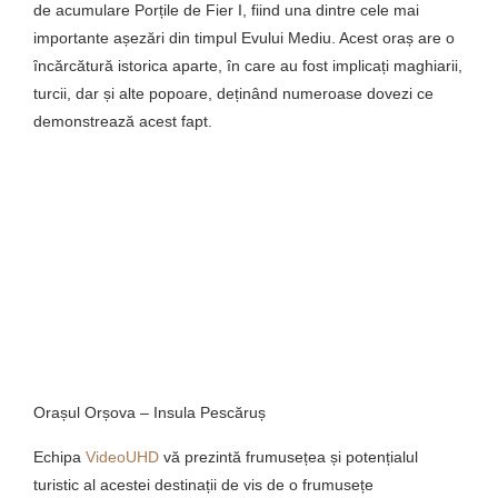
de acumulare Porțile de Fier I, fiind una dintre cele mai
importante așezări din timpul Evului Mediu. Acest oraș are o
încărcătură istorica aparte, în care au fost implicați maghiarii,
turcii, dar și alte popoare, deținând numeroase dovezi ce
demonstrează acest fapt.
Orașul Orșova – Insula Pescăruș
Echipa
VideoUHD
vă prezintă frumusețea și potențialul
turistic al acestei destinații de vis de o frumusețe