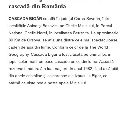
cascadă din România
CASCADA BIGĂR
se află în județul Caraș-Severin, între
localitățile Anina și Bozovici, pe Cheile Minisului, în Parcul
Național Cheile Nerei, în localitatea Beușnița. La aproximativ
80 Km de Orșova, se află una dintre cele mai spectaculoase
căderi de apă din lume. Conform celor de la The World
Geography, Cascada Bigar a fost clasată pe primul loc în
topul celor mai frumoase cascade unice din lume. Această
rezervație naturală a luat naștere în anul 1982, fiind alcătuită
din apele cristaline și calcaroase ale izbucului Bigar, ce
atârnă ca niște poale peste apele Minisului.