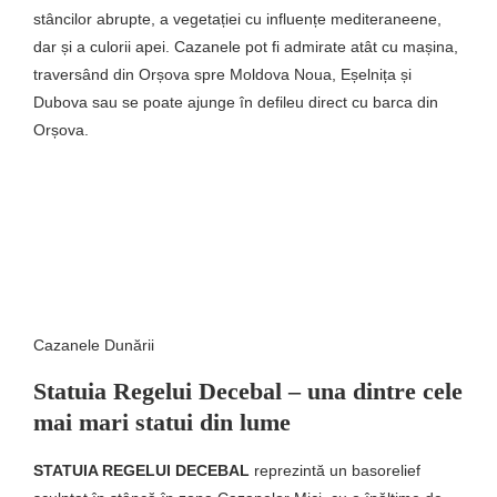
stâncilor abrupte, a vegetației cu influențe mediteraneene,
dar și a culorii apei. Cazanele pot fi admirate atât cu mașina,
traversând din Orșova spre Moldova Noua, Eșelnița și
Dubova sau se poate ajunge în defileu direct cu barca din
Orșova.
Cazanele Dunării
Statuia Regelui Decebal – una dintre cele
mai mari statui din lume
STATUIA REGELUI DECEBAL
reprezintă un basorelief