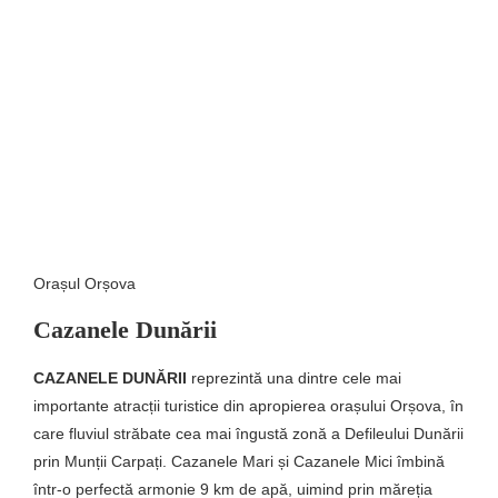
Orașul Orșova
Cazanele Dunării
CAZANELE DUNĂRII
reprezintă una dintre cele mai
importante atracții turistice din apropierea orașului Orșova, în
care fluviul străbate cea mai îngustă zonă a Defileului Dunării
prin Munții Carpați. Cazanele Mari și Cazanele Mici îmbină
într-o perfectă armonie 9 km de apă, uimind prin măreția