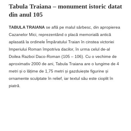
Tabula Traiana – monument istoric datat
din anul 105
TABULA TRAIANA
se află pe malul sârbesc, din apropierea
Cazanelor Mici, reprezentând o placă memorială antică
aplasată la ordinele Împăratului Traian în cinstea victoriei
Imperiului Roman împotriva dacilor, în urma celul de-al
Doilea Razboi Daco-Roman (105 – 106). Cu o vechime de
aproximativ 2000 de ani, Tabula Traiana are o lungime de 4
metri și o lățime de 1,75 metri și gazduiește figurine și
ornamente sculptate în relief, iar textul său este cioplit în
piatră.