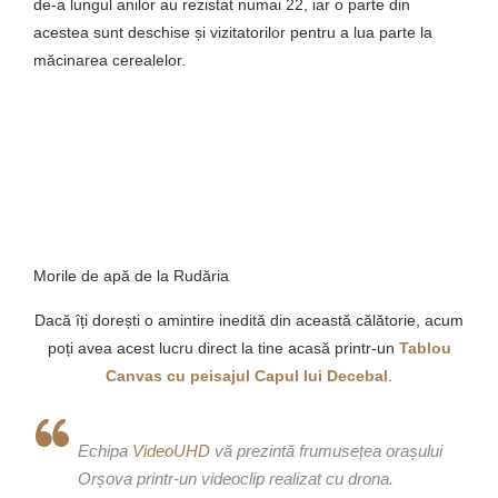
de-a lungul anilor au rezistat numai 22, iar o parte din
acestea sunt deschise și vizitatorilor pentru a lua parte la
măcinarea cerealelor.
Morile de apă de la Rudăria
Dacă îți dorești o amintire inedită din această călătorie, acum
poți avea acest lucru direct la tine acasă printr-un
Tablou
Canvas cu peisajul Capul lui Decebal
.
Echipa
VideoUHD
vă prezintă frumusețea orașului
Orșova printr-un videoclip realizat cu drona.