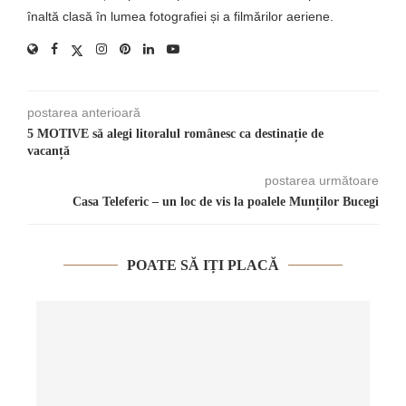
înaltă clasă în lumea fotografiei și a filmărilor aeriene.
postarea anterioară
5 MOTIVE să alegi litoralul românesc ca destinație de
vacanță
postarea următoare
Casa Teleferic – un loc de vis la poalele Munților Bucegi
POATE SĂ IȚI PLACĂ