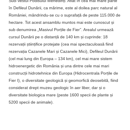
Sud-Vestul Podisului Mehedinți. Aflat în cea mai mare parte
în Defileul Dunării, ca mărime, este al doilea parc natural al
României, mândrindu-se cu o suprafață de peste 115.000 de
hectare. Tot acest ansamblu muntos mai este cunoscut și
sub denumirea „Masivul Porțile de Fier”. Arealul urmează
cursul Dunării pe o distanță de 140 km și cuprinde: 18
rezervații științifice protejate (cea mai spectaculoasă fiind
rezervația Cazanele Mari și Cazanele Mici), Defileul Dunării
(cel mai lung din Europa – 134 km), cel mai mare sistem
hidroenergetic din România și una dintre cele mai mari
construcții hidrotehnice din Europa (Hidrocentrala Porțile de
Fier I), o diversitate geologică și geomorfică deosebită, fiind
considerat drept muzeu geologic în aer liber, dar și o
diversitate biologica mare (peste 1600 specii de plante și
5200 specii de animale).