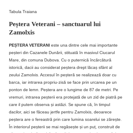
Tabula Traiana
Peștera Veterani – sanctuarul lui
Zamolxis
PEȘTERA VETERANI
este una dintre cele mai importante
peșteri din Cazanele Dunării, stituată în masivul Ciucarul
Mare, din comuna Dubova. Cu o puternică încărcătură
istorică, dacii au considerat peștera drept lăcaș sfânt al
zeului Zamolxis. Accesul în peșteră se realizează doar cu
barca, iar intrarea propriu-zisă se face prin urcarea pe un
ponton de lemn. Peștera are o lungime de 87 de metri. Pe
vremuri, intrarea peșterii era protejată de un zid de piatră pe
care il putem observa și astăzi. Se spune că, în timpul
dacilor, aici se făceau jertfe pentru Zamolxis, deoarece
peștera are o fereastră prin care lumina soarelui se zărește.
În interiorul peșterii se mai regăsește și un puț, construit de