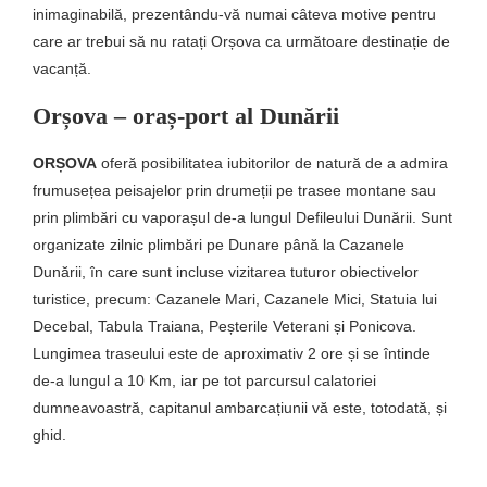
inimaginabilă, prezentându-vă numai câteva motive pentru
care ar trebui să nu ratați Orșova ca următoare destinație de
vacanță.
Orșova – oraș-port al Dunării
ORȘOVA
oferă posibilitatea iubitorilor de natură de a admira
frumusețea peisajelor prin drumeții pe trasee montane sau
prin plimbări cu vaporașul de-a lungul Defileului Dunării. Sunt
organizate zilnic plimbări pe Dunare până la Cazanele
Dunării, în care sunt incluse vizitarea tuturor obiectivelor
turistice, precum: Cazanele Mari, Cazanele Mici, Statuia lui
Decebal, Tabula Traiana, Peșterile Veterani și Ponicova.
Lungimea traseului este de aproximativ 2 ore și se întinde
de-a lungul a 10 Km, iar pe tot parcursul calatoriei
dumneavoastră, capitanul ambarcațiunii vă este, totodată, și
ghid.