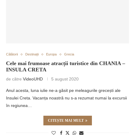
Călătorii
Destinații
Europa
Grecia
Cele mai frumoase atracții turistice din CHANIA –
INSULA CRETA
de către
VideoUHD
5 august 2020
Anul acesta, luna iulie ne-a găsit pe meleagurile grecești ale
Insulei Creta. Vacanța noastră nu s-a rezumat numai la excursii
în regiunea…
CITEȘTE MAI MULT