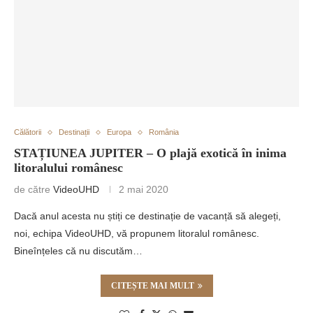
Călătorii
Destinații
Europa
România
STAȚIUNEA JUPITER – O plajă exotică în inima
litoralului românesc
de către
VideoUHD
2 mai 2020
Dacă anul acesta nu știți ce destinație de vacanță să alegeți,
noi, echipa VideoUHD, vă propunem litoralul românesc.
Bineînțeles că nu discutăm…
CITEȘTE MAI MULT