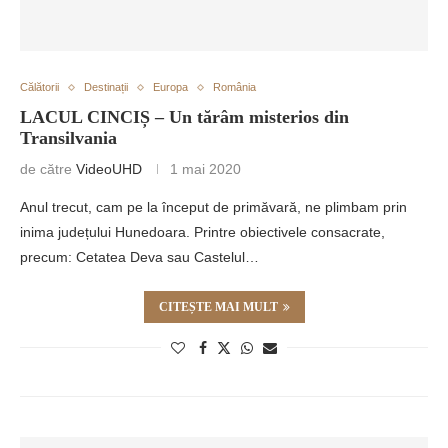
Călătorii
Destinații
Europa
România
LACUL CINCIȘ – Un tărâm misterios din
Transilvania
de către
VideoUHD
1 mai 2020
Anul trecut, cam pe la început de primăvară, ne plimbam prin
inima județului Hunedoara. Printre obiectivele consacrate,
precum: Cetatea Deva sau Castelul…
CITEȘTE MAI MULT