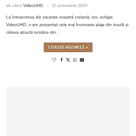
de către
VideoUHD
11 octombrie 2020
La întoarcerea din vacanța noastră cretană, noi, echipa
VideoUHD, v-am prezentat cele mai frumoase plaje din insulă și
câteva atracții turistice din…
CITEȘTE MAI MULT