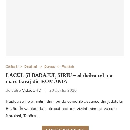
Călătorii
Destinații
Europa
România
LACUL ȘI BARAJUL SIRIU – al doilea cel mai
mare baraj din ROMÂNIA
de către
VideoUHD
20 aprilie 2020
Haideți să ne amintim din nou de comorile ascunse din județului
Buzău. În weekendul petrecut aici, am vizitat faimoșii Vulcani
Noroioși, Tabăra…