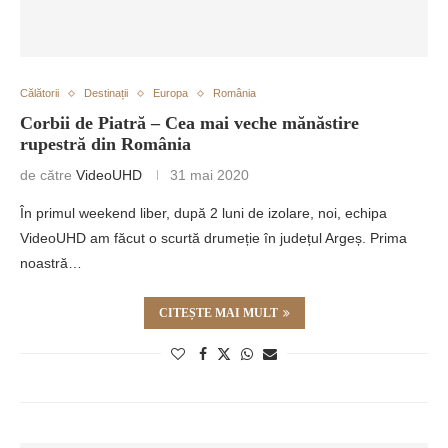
Călătorii
Destinații
Europa
România
Corbii de Piatră – Cea mai veche mănăstire
rupestră din România
de către
VideoUHD
31 mai 2020
În primul weekend liber, după 2 luni de izolare, noi, echipa
VideoUHD am făcut o scurtă drumeție în județul Argeș. Prima
noastră…
CITEȘTE MAI MULT