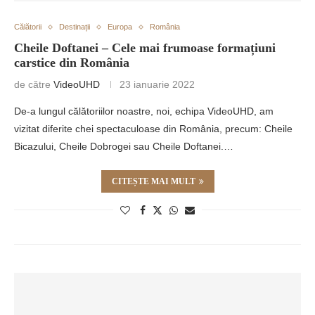
Călătorii
Destinații
Europa
România
Cheile Doftanei – Cele mai frumoase formațiuni
carstice din România
de către
VideoUHD
23 ianuarie 2022
De-a lungul călătoriilor noastre, noi, echipa VideoUHD, am
vizitat diferite chei spectaculoase din România, precum: Cheile
Bicazului, Cheile Dobrogei sau Cheile Doftanei.…
CITEȘTE MAI MULT