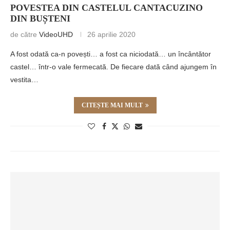
POVESTEA DIN CASTELUL CANTACUZINO
DIN BUȘTENI
de către
VideoUHD
26 aprilie 2020
A fost odată ca-n povești… a fost ca niciodată… un încântător
castel… într-o vale fermecată. De fiecare dată când ajungem în
vestita…
CITEȘTE MAI MULT