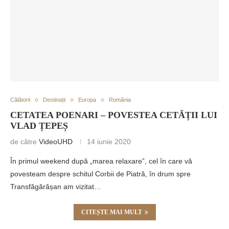
Călătorii
Destinații
Europa
România
CETATEA POENARI – POVESTEA CETĂȚII LUI
VLAD ȚEPEȘ
de către
VideoUHD
14 iunie 2020
În primul weekend după „marea relaxare”, cel în care vă
povesteam despre schitul Corbii de Piatră, în drum spre
Transfăgărășan am vizitat…
CITEȘTE MAI MULT