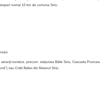
 despart numai 10 km de comuna Siriu.
riului
 atracții turistice, precum: stațiunea Băile Siriu, Cascada Pruncea
nd”) sau Colții Babei din Masivul Siriu.