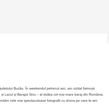
udețului Buzău. În weekendul petrecut aici, am vizitat faimoșii
r și Lacul și Barajul Siriu – al doilea cel mai mare baraj din România.
entăm cele mai spectaculoase fotografii cu drona pe care le-am