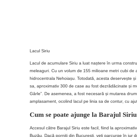
Lacul Siriu
Lacul de acumulare Siriu a luat naștere în urma construcț
meleaguri. Cu un volum de 155 milioane metri cubi de apă
hidrocentrala Nehoiașu. Totodată, acesta deservește și a
sa, aproximativ 300 de case au fost dezrădăcinate și m
Gârle”. De asemenea, a fost necesară și mutarea drum
amplasament, ocolind lacul pe linia sa de contur, cu aju
Cum se poate ajunge la Barajul Siri
Accesul către Barajul Siriu este facil, fiind la aproxima
Buzău. Dacă porniți din București, veți parcurge în ju