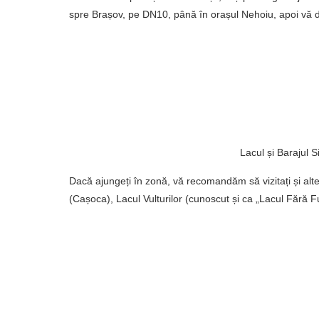
spre Brașov, pe DN10, până în orașul Nehoiu, apoi vă
Lacul și Barajul Si
Dacă ajungeți în zonă, vă recomandăm să vizitați și alte
(Cașoca), Lacul Vulturilor (cunoscut și ca „Lacul Fără Fu