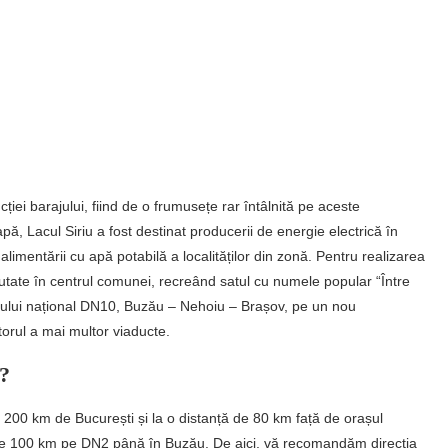
iei barajului, fiind de o frumusețe rar întâlnită pe aceste
, Lacul Siriu a fost destinat producerii de energie electrică în
limentării cu apă potabilă a localităților din zonă. Pentru realizarea
utate în centrul comunei, recreând satul cu numele popular “Între
ului național DN10, Buzău – Nehoiu – Brașov, pe un nou
torul a mai multor viaducte.
u?
tiv 200 km de București și la o distanță de 80 km față de orașul
r de 100 km pe DN2 până în Buzău. De aici, vă recomandăm direcția