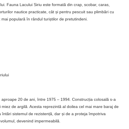
lui. Fauna Lacului Siriu este formată din crap, scobar, caras,
rturilor nautice practicate, cât și pentru pescuit sau plimbări cu
ot mai populară în rândul turiștilor de pretutindeni.
riului
 pe aproape 20 de ani, între 1975 – 1994. Construcția colosală s-a
 și miez de argilă. Acesta reprezintă al doilea cel mai mare baraj de
întări sistemul de rezistență, dar și de a proteja împotriva
te volumul, devenind impermeabilă.