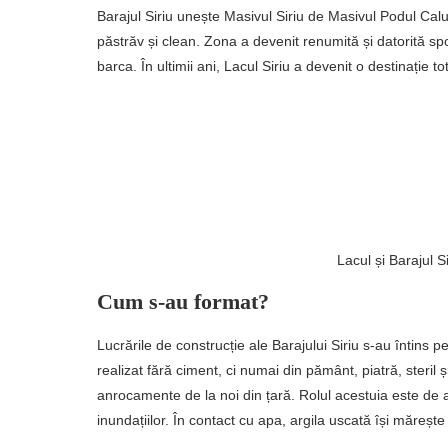
Barajul Siriu unește Masivul Siriu de Masivul Podul Calu
păstrăv și clean. Zona a devenit renumită și datorită spo
barca. În ultimii ani, Lacul Siriu a devenit o destinație t
Lacul și Barajul Si
Cum s-au format?
Lucrările de construcție ale Barajului Siriu s-au întins
realizat fără ciment, ci numai din pământ, piatră, steril
anrocamente de la noi din țară. Rolul acestuia este de a 
inundațiilor. În contact cu apa, argila uscată își măreș