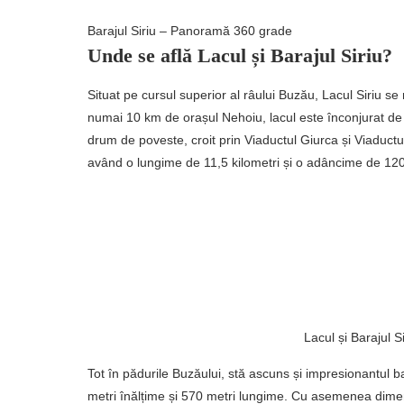
Barajul Siriu – Panoramă 360 grade
Unde se află Lacul și Barajul Siriu?
Situat pe cursul superior al râului Buzău, Lacul Siriu se
numai 10 km de orașul Nehoiu, lacul este înconjurat de pe
drum de poveste, croit prin Viaductul Giurca și Viaduct
având o lungime de 11,5 kilometri și o adâncime de 120
Lacul și Barajul 
Tot în pădurile Buzăului, stă ascuns și impresionantul 
metri înălțime și 570 metri lungime. Cu asemenea dimensi