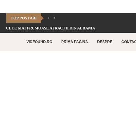
TOP POSTĂRI
CELE MAI FRUMOASE ATRACȚII DIN ALBANIA
CHEILE DOFTANEI – CELE MAI FRUMOASE FORMAȚIUNI CARSTICE.
VIDEOUHD.RO
PRIMA PAGINĂ
DESPRE
CONTA
CELE MAI FRUMOASE ATRACȚII TURISTICE DIN RETHYMNO –...
CETATEA HISTRIA – CEA MAI VECHE AȘEZARE URBANĂ...
SATUL BUCOVINEAN – ACASĂ ÎN INIMA BUCOVINEI
CELE MAI FRUMOASE ATRACȚII TURISTICE DIN CHANIA –...
TOP 10 CELE MAI FRUMOASE PLAJE DIN INSULA...
LAGUNA BALOS – PARADISUL TURCOAZ DIN INSULA CRETA
CHEILE DOBROGEI – O REZERVAȚIE NATURALĂ UNICĂ ÎN...
CETATEA POENARI – POVESTEA CETĂȚII LUI VLAD ȚEPEȘ
CORBII DE PIATRĂ – CEA MAI VECHE MĂNĂSTIRE...
CHIPUL LUI DECEBAL – CEA MAI MARE SCULPTURĂ...