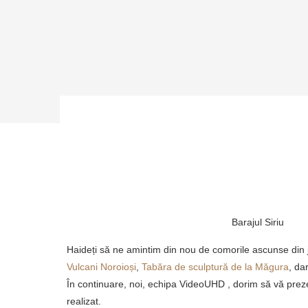
Barajul Siriu
Haideți să ne amintim din nou de comorile ascunse din j
Vulcani Noroioși
,
Tabăra de sculptură de la Măgura
, da
În continuare, noi, echipa VideoUHD , dorim să vă prez
realizat.