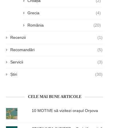
Croația
(2)
Grecia
(4)
România
(20)
Recenzii
(1)
Recomandări
(5)
Servicii
(3)
Știri
(30)
CELE MAI BUNE ARTICOLE
10 MOTIVE să vizitezi orașul Orșova