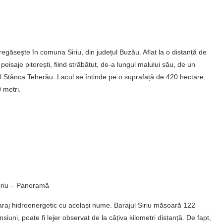
 regăsește în comuna Siriu, din județul Buzău. Aflat la o distanță de
isaje pitorești, fiind străbătut, de-a lungul malului său, de un
ul Stânca Teherău. Lacul se întinde pe o suprafață de 420 hectare,
 metri.
Siriu – Panoramă
baraj hidroenergetic cu același nume. Barajul Siriu măsoară 122
uni, poate fi lejer observat de la câțiva kilometri distanță. De fapt,