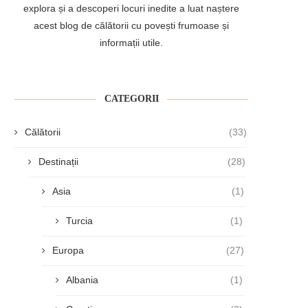
explora și a descoperi locuri inedite a luat naștere
acest blog de călătorii cu povești frumoase și
informații utile.
CATEGORII
Călătorii
(33)
Destinații
(28)
Asia
(1)
Turcia
(1)
Europa
(27)
Albania
(1)