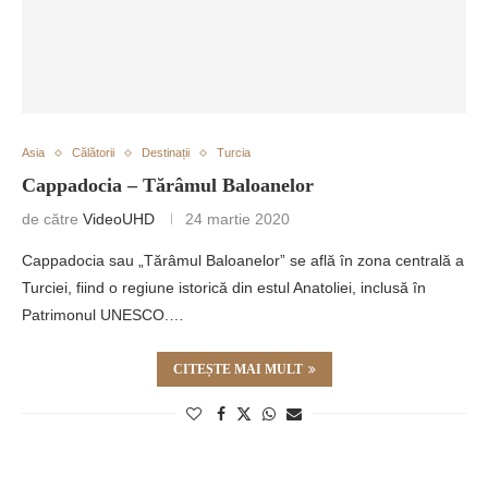
Asia
Călătorii
Destinații
Turcia
Cappadocia – Tărâmul Baloanelor
de către
VideoUHD
24 martie 2020
Cappadocia sau „Tărâmul Baloanelor” se află în zona centrală a
Turciei, fiind o regiune istorică din estul Anatoliei, inclusă în
Patrimonul UNESCO.…
CITEȘTE MAI MULT