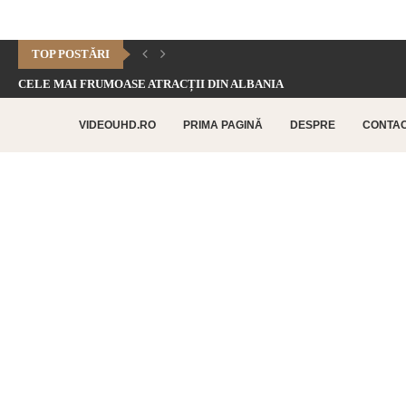
TOP POSTĂRI
CELE MAI FRUMOASE ATRACȚII DIN ALBANIA
CHEILE DOFTANEI – CELE MAI FRUMOASE FORMAȚIUNI CARSTICE.
VIDEOUHD.RO
PRIMA PAGINĂ
DESPRE
CONTA
CELE MAI FRUMOASE ATRACȚII TURISTICE DIN RETHYMNO –...
CETATEA HISTRIA – CEA MAI VECHE AȘEZARE URBANĂ...
SATUL BUCOVINEAN – ACASĂ ÎN INIMA BUCOVINEI
CELE MAI FRUMOASE ATRACȚII TURISTICE DIN CHANIA –...
TOP 10 CELE MAI FRUMOASE PLAJE DIN INSULA...
LAGUNA BALOS – PARADISUL TURCOAZ DIN INSULA CRETA
CHEILE DOBROGEI – O REZERVAȚIE NATURALĂ UNICĂ ÎN...
CETATEA POENARI – POVESTEA CETĂȚII LUI VLAD ȚEPEȘ
CORBII DE PIATRĂ – CEA MAI VECHE MĂNĂSTIRE...
CHIPUL LUI DECEBAL – CEA MAI MARE SCULPTURĂ...