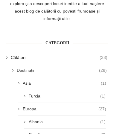
explora și a descoperi locuri inedite a luat naștere
acest blog de călătorii cu povești frumoase și
informații utile.
CATEGORII
Călătorii
(33)
Destinații
(28)
Asia
(1)
Turcia
(1)
Europa
(27)
Albania
(1)