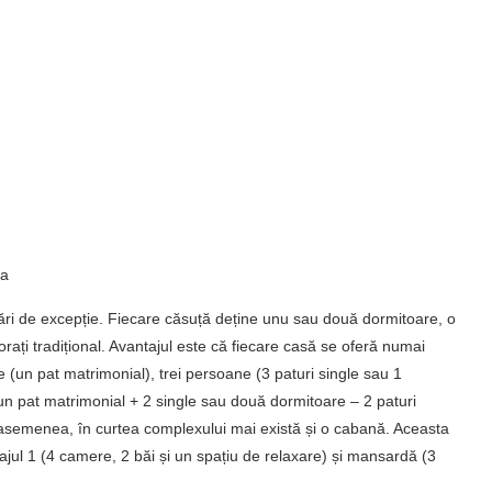
na
azări de excepție. Fiecare căsuță deține unu sau două dormitoare, o
rați tradițional. Avantajul este că fiecare casă se oferă numai
 (un pat matrimonial), trei persoane (3 paturi single sau 1
un pat matrimonial + 2 single sau două dormitoare – 2 paturi
semenea, în curtea complexului mai există și o cabană. Aceasta
ajul 1 (4 camere, 2 băi și un spațiu de relaxare) și mansardă (3