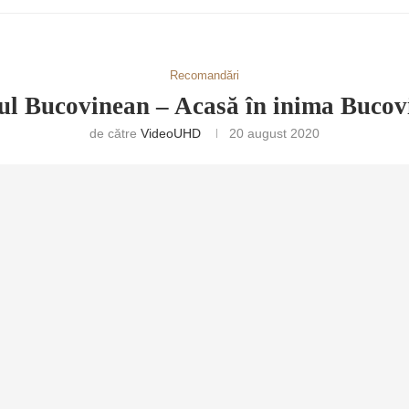
Recomandări
ul Bucovinean – Acasă în inima Bucov
de către
VideoUHD
20 august 2020
RETULUI