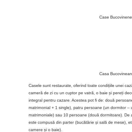
Case Bucovinene
Casa Bucovinea
Casele sunt restaurate, oferind toate condițiile unei c
cameră de zi cu un cuptor pe vatră, o baie și pereți deco
integral pentru cazare. Acestea pot fi de: două persoane
matrimonial + 1 single), patru persoane (un dormitor – 
matrimoniale) sau 10 persoane (două dormitoare). De a
este compusă din parter (bucătărie și sală de mese), et
camere și o baie).