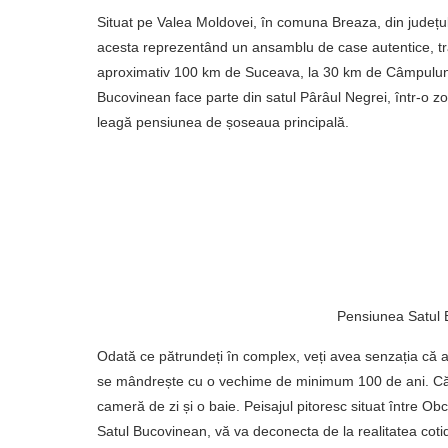
Situat pe Valea Moldovei, în comuna Breaza, din județ
acesta reprezentând un ansamblu de case autentice, trad
aproximativ 100 km de Suceava, la 30 km de Câmpulun
Bucovinean face parte din satul Pârâul Negrei, într-o z
leagă pensiunea de șoseaua principală.
Pensiunea Satul
Odată ce pătrundeți în complex, veți avea senzația că a
se mândrește cu o vechime de minimum 100 de ani. Căsu
cameră de zi și o baie. Peisajul pitoresc situat între O
Satul Bucovinean, vă va deconecta de la realitatea cotid