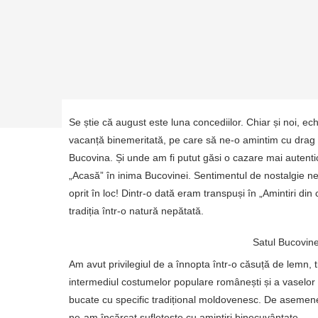
Se știe că august este luna concediilor. Chiar și noi, ec
vacanță binemeritată, pe care să ne-o amintim cu drag 
Bucovina. Și unde am fi putut găsi o cazare mai autent
„Acasă” în inima Bucovinei. Sentimentul de nostalgie ne-
oprit în loc! Dintr-o dată eram transpuși în „Amintiri di
tradiția într-o natură nepătată.
Satul Bucovi
Am avut privilegiul de a înnopta într-o căsuță de lemn, ti
intermediul costumelor populare românești și a vaselor
bucate cu specific tradițional moldovenesc. De asemenea
ne-am încărcat sufletește cu amintiri binecuvântate.