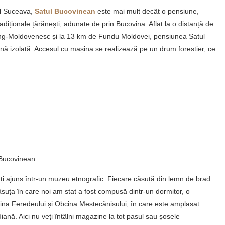
ul Suceava,
Satul Bucovinean
este mai mult decât o pensiune,
iționale țărănești, adunate de prin Bucovina. Aflat la o distanță de
g-Moldovenesc și la 13 km de Fundu Moldovei, pensiunea Satul
onă izolată. Accesul cu mașina se realizează pe un drum forestier, ce
 Bucovinean
ți ajuns într-un muzeu etnografic. Fiecare căsuță din lemn de brad
ța în care noi am stat a fost compusă dintr-un dormitor, o
bcina Feredeului și Obcina Mestecănișului, în care este amplasat
iană. Aici nu veți întâlni magazine la tot pasul sau șosele