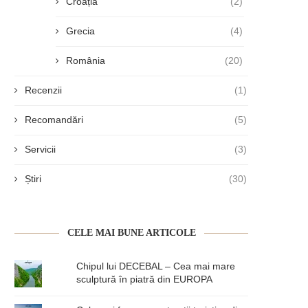
Croația
(2)
Grecia
(4)
România
(20)
Recenzii
(1)
Recomandări
(5)
Servicii
(3)
Știri
(30)
CELE MAI BUNE ARTICOLE
Chipul lui DECEBAL – Cea mai mare
sculptură în piatră din EUROPA