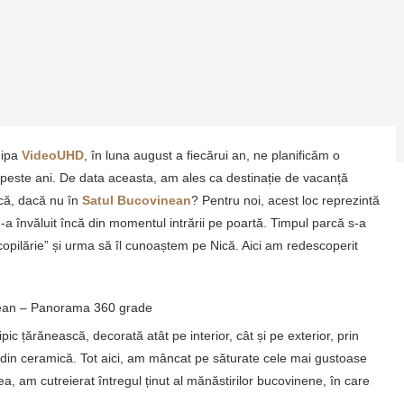
hipa
VideoUHD
, în luna august a fiecărui an, ne planificăm o
peste ani. De data aceasta, am ales ca destinație de vacanță
ică, dacă nu în
Satul Bucovinean
? Pentru noi, acest loc reprezintă
a învăluit încă din momentul intrării pe poartă. Timpul parcă s-a
n copilărie” și urma să îl cunoaștem pe Nică. Aici am redescoperit
nean – Panorama 360 grade
pic țărănească, decorată atât pe interior, cât și pe exterior, prin
 din ceramică. Tot aici, am mâncat pe săturate cele mai gustoase
, am cutreierat întregul ținut al mănăstirilor bucovinene, în care