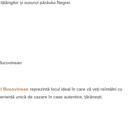
 tălăngilor și susurul pârâului Negrei.
 Bucovinean
ul Bucovinean
reprezintă locul ideal în care vă veți reîntâlni cu
periență unică de cazare în case autentice, țărănești.