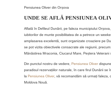
Pensiunea Oliver din Orșova
UNDE SE AFLĂ PENSIUNEA OLI
Aflată în Defileul Dunării, pe faleza municipiului Orșov
iubitorilor de munte posibilitatea de a petrece un week
amplasarea excelentă, sunt organizate croaziere pe Dun
se pot vizita obiectivele consacrate ale regiunii, precum
Mănăstirea Mraconia, Ciucarul Mare, Peștera Veterani 
Din punctul nostru de vedere,
Pensiunea Oliver
dispune
paradisul rezervațiilor naturale, în care firul Dunării se
la
Pensiunea Oliver
, vă recomandăm să urmați faleza, de
Moldova Nouă.