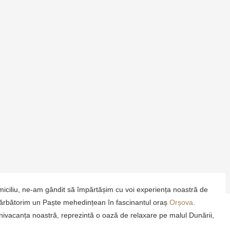
ULUI ROMÂNESC
miciliu, ne-am gândit să împărtășim cu voi experiența noastră de
ărbătorim un Paște mehedințean în fascinantul oraș
Orșova
.
ivacanța noastră, reprezintă o oază de relaxare pe malul Dunării,