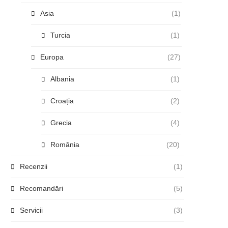
Asia
(1)
Turcia
(1)
Europa
(27)
Albania
(1)
Croația
(2)
Grecia
(4)
România
(20)
Recenzii
(1)
Recomandări
(5)
Servicii
(3)