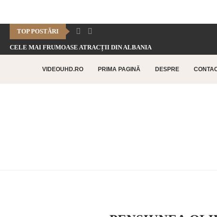
TOP POSTĂRI
CELE MAI FRUMOASE ATRACȚII DIN ALBANIA
CHEILE DOFTANEI – CELE MAI FRUMOASE FORMAȚIUNI CARSTICE.
VIDEOUHD.RO
PRIMA PAGINĂ
DESPRE
CONTA
CELE MAI FRUMOASE ATRACȚII TURISTICE DIN RETHYMNO –...
CETATEA HISTRIA – CEA MAI VECHE AȘEZARE URBANĂ...
SATUL BUCOVINEAN – ACASĂ ÎN INIMA BUCOVINEI
CELE MAI FRUMOASE ATRACȚII TURISTICE DIN CHANIA –...
TOP 10 CELE MAI FRUMOASE PLAJE DIN INSULA...
LAGUNA BALOS – PARADISUL TURCOAZ DIN INSULA CRETA
CHEILE DOBROGEI – O REZERVAȚIE NATURALĂ UNICĂ ÎN...
CETATEA POENARI – POVESTEA CETĂȚII LUI VLAD ȚEPEȘ
CORBII DE PIATRĂ – CEA MAI VECHE MĂNĂSTIRE...