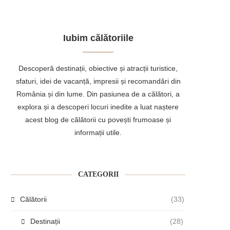
Iubim călătoriile
Descoperă destinații, obiective și atracții turistice,
sfaturi, idei de vacanță, impresii și recomandări din
România și din lume. Din pasiunea de a călători, a
explora și a descoperi locuri inedite a luat naștere
acest blog de călătorii cu povești frumoase și
informații utile.
CATEGORII
Călătorii
(33)
Destinații
(28)