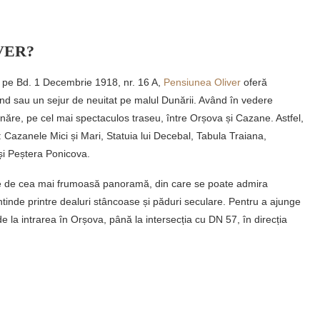
VER?
a, pe Bd. 1 Decembrie 1918, nr. 16 A,
Pensiunea Oliver
oferă
end sau un sejur de neuitat pe malul Dunării. Având în vedere
ăre, pe cel mai spectaculos traseu, între Orșova și Cazane. Astfel,
: Cazanele Mici și Mari, Statuia lui Decebal, Tabula Traiana,
și Peștera Ponicova.
 de cea mai frumoasă panoramă, din care se poate admira
 întinde printre dealuri stâncoase și păduri seculare. Pentru a ajunge
 la intrarea în Orșova, până la intersecția cu DN 57, în direcția