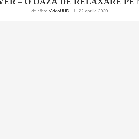
VER – O OAZĂ DE RELAXARE PE
de către
VideoUHD
22 aprilie 2020
RETULUI