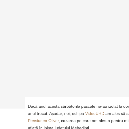
VULCANII NOROIOȘI – REZERVAȚIE NATURALĂ UNICĂ ÎN EUROPA
LACUL BOLBOCI SAU “MAREA DIN BUCEGI“ – CEL...
EXCURSII MONTANE ÎN MASIVUL BUCEGI ȘI VALEA PRAHOVEI
CASA TELEFERIC – UN LOC DE VIS LA...
10 MOTIVE SĂ VIZITEZI ORAȘUL ORȘOVA
5 MOTIVE SĂ ALEGI LITORALUL ROMÂNESC CA DESTINAȚIE...
ISTORIA LEGENDARULUI CAZINO CONSTANȚA – PERLA LITORAL
LACURILE PLITVICE – PERLA TURCOAZ A CROAȚIEI
Dacă anul acesta sărbătorile pascale ne-au izolat la do
anul trecut. Așadar, noi, echipa
VideoUHD
am ales să s
Pensiunea Oliver
, cazarea pe care am ales-o pentru min
aflată în inima județului Mehedinți.