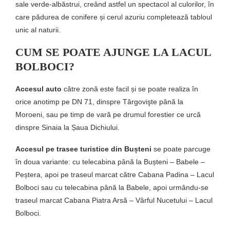
sale verde-albăstrui, creând astfel un spectacol al culorilor, în
care pădurea de conifere și cerul azuriu completează tabloul
unic al naturii.
CUM SE POATE AJUNGE LA LACUL
BOLBOCI?
Accesul auto
către zonă este facil și se poate realiza în
orice anotimp pe DN 71, dinspre Târgovişte până la
Moroeni, sau pe timp de vară pe drumul forestier ce urcă
dinspre Sinaia la Șaua Dichiului.
Accesul pe trasee turistice din Bușteni
se poate parcuge
în doua variante: cu telecabina până la Bușteni – Babele –
Peștera, apoi pe traseul marcat către Cabana Padina – Lacul
Bolboci sau cu telecabina până la Babele, apoi urmându-se
traseul marcat Cabana Piatra Arsă – Vârful Nucetului – Lacul
Bolboci.