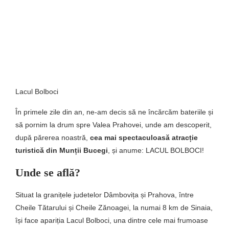
Lacul Bolboci
În primele zile din an, ne-am decis să ne încărcăm bateriile și
să pornim la drum spre Valea Prahovei, unde am descoperit,
după părerea noastră,
cea mai spectaculoasă atracție
turistică din Munții Bucegi
, și anume: LACUL BOLBOCI!
Unde se află?
Situat la granițele judetelor Dâmbovița și Prahova, între
Cheile Tătarului și Cheile Zănoagei, la numai 8 km de Sinaia,
își face apariția Lacul Bolboci, una dintre cele mai frumoase