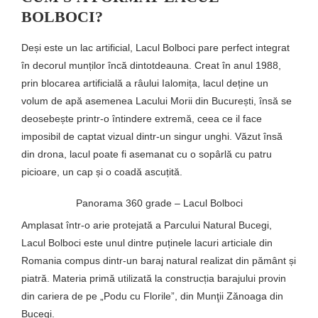
BOLBOCI?
Deși este un lac artificial, Lacul Bolboci pare perfect integrat
în decorul munților încă dintotdeauna. Creat în anul 1988,
prin blocarea artificială a râului Ialomița, lacul deține un
volum de apă asemenea Lacului Morii din București, însă se
deosebește printr-o întindere extremă, ceea ce il face
imposibil de captat vizual dintr-un singur unghi. Văzut însă
din drona, lacul poate fi asemanat cu o sopârlă cu patru
picioare, un cap și o coadă ascuțită.
Panorama 360 grade – Lacul Bolboci
Amplasat într-o arie protejată a Parcului Natural Bucegi,
Lacul Bolboci este unul dintre puținele lacuri articiale din
Romania compus dintr-un baraj natural realizat din pământ și
piatră. Materia primă utilizată la construcția barajului provin
din cariera de pe „Podu cu Florile”, din Munţii Zǎnoaga din
Bucegi.