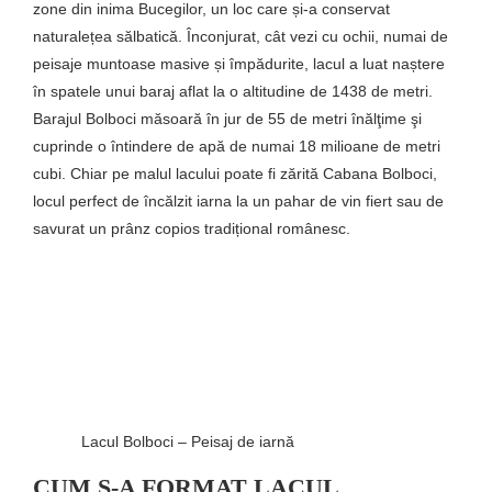
zone din inima Bucegilor, un loc care și-a conservat
naturalețea sălbatică. Înconjurat, cât vezi cu ochii, numai de
peisaje muntoase masive și împădurite, lacul a luat naștere
în spatele unui baraj aflat la o altitudine de 1438 de metri.
Barajul Bolboci măsoară în jur de 55 de metri înălţime şi
cuprinde o întindere de apă de numai 18 milioane de metri
cubi. Chiar pe malul lacului poate fi zărită Cabana Bolboci,
locul perfect de încălzit iarna la un pahar de vin fiert sau de
savurat un prânz copios tradițional românesc.
Lacul Bolboci – Peisaj de iarnă
CUM S-A FORMAT LACUL