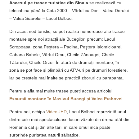
Accesul pe trasee turistice din Sinaia
se realizează cu
telecabina până la Cota 2000 – Vârful cu Dor – Valea Dorului
– Valea Soarelui – Lacul Bolboci.
Din acest nod turistic, se pot realiza numeroase alte trasee
montane spre noi atracții ale Bucegilor, precum: Lacul
Scropoasa, zona Peştera – Padina, Peştera Ialomicioarei,
Cabana Babele, Vârful Omu, Cheile Zănoagei, Cheile
Tătarului, Cheile Orzei. În afară de drumeții montane, în
zonă se pot face și plimbări cu ATV-uri pe drumuri forestiere,
iar pe crestele mai înalte se practică zboruri cu parapanta.
Pentru a afla mai multe trasee puteți accesa articolul
Excursii montane în Masivul Bucegi și Valea Prahovei
Pentru noi, echipa
VideoUHD
, Lacul Bolboci reprezintă unul
dintre cele mai spectaculoase locuri văzute din drona atât din
Romania cât și din alte țări, în care omul încă poate
surprinde puritatea naturii sălbatice.