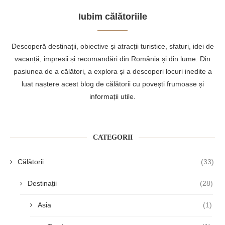
Iubim călătoriile
Descoperă destinații, obiective și atracții turistice, sfaturi, idei de
vacanță, impresii și recomandări din România și din lume. Din
pasiunea de a călători, a explora și a descoperi locuri inedite a
luat naștere acest blog de călătorii cu povești frumoase și
informații utile.
CATEGORII
Călătorii
(33)
Destinații
(28)
Asia
(1)