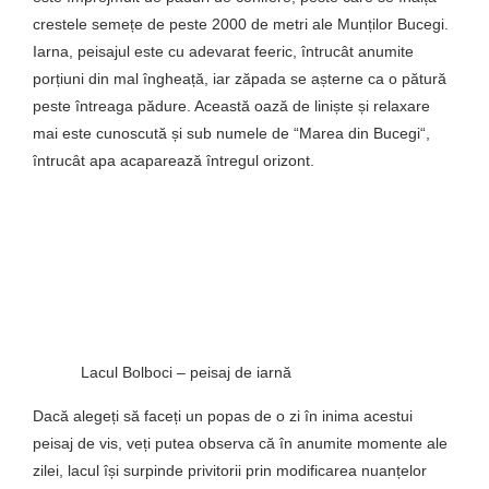
crestele semețe de peste 2000 de metri ale Munților Bucegi.
Iarna, peisajul este cu adevarat feeric, întrucât anumite
porțiuni din mal îngheață, iar zăpada se așterne ca o pătură
peste întreaga pădure. Această oază de liniște și relaxare
mai este cunoscută și sub numele de “Marea din Bucegi“,
întrucât apa acaparează întregul orizont.
Lacul Bolboci – peisaj de iarnă
Dacă alegeți să faceți un popas de o zi în inima acestui
peisaj de vis, veți putea observa că în anumite momente ale
zilei, lacul își surpinde privitorii prin modificarea nuanțelor