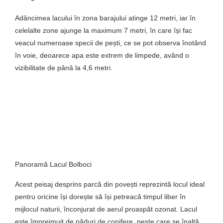
Adâncimea lacului în zona barajului atinge 12 metri, iar în
celelalte zone ajunge la maximum 7 metri, în care își fac
veacul numeroase specii de pești, ce se pot observa înotând
în voie, deoarece apa este extrem de limpede, având o
vizibilitate de până la 4,6 metri.
Panoramă Lacul Bolboci
Acest peisaj desprins parcă din povești reprezintă locul ideal
pentru oricine își dorește să își petreacă timpul liber în
mijlocul naturii, înconjurat de aerul proaspăt ozonat. Lacul
este împrejmuit de păduri de conifere, peste care se înalță