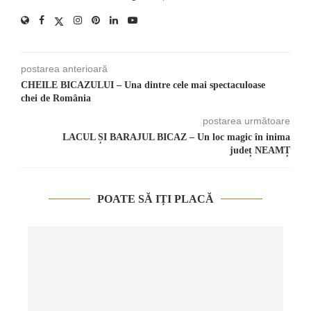
postarea anterioară
CHEILE BICAZULUI – Una dintre cele mai spectaculoase
chei de România
postarea următoare
LACUL ȘI BARAJUL BICAZ – Un loc magic în inima
județ NEAMȚ
POATE SĂ IȚI PLACĂ