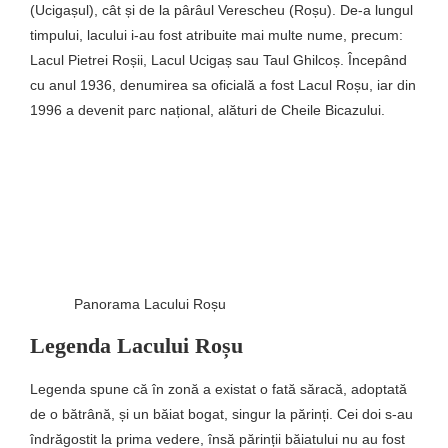
(Ucigașul), cât și de la pârâul Verescheu (Roșu). De-a lungul
timpului, lacului i-au fost atribuite mai multe nume, precum:
Lacul Pietrei Roșii, Lacul Ucigaș sau Taul Ghilcoș. Începând
cu anul 1936, denumirea sa oficială a fost Lacul Roșu, iar din
1996 a devenit parc național, alături de Cheile Bicazului.
Panorama Lacului Roșu
Legenda Lacului Roșu
Legenda spune că în zonă a existat o fată săracă, adoptată
de o bătrână, și un băiat bogat, singur la părinți. Cei doi s-au
îndrăgostit la prima vedere, însă părinții băiatului nu au fost