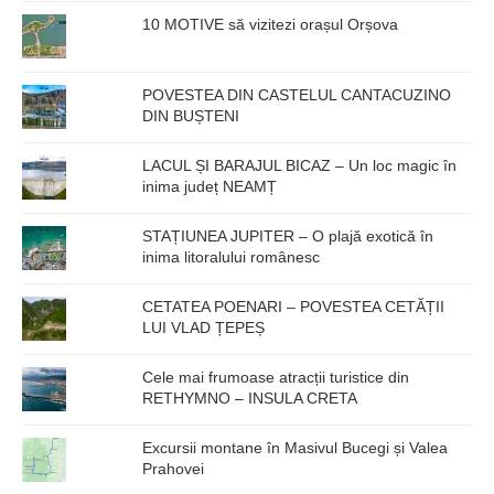
10 MOTIVE să vizitezi orașul Orșova
POVESTEA DIN CASTELUL CANTACUZINO
DIN BUȘTENI
LACUL ȘI BARAJUL BICAZ – Un loc magic în
inima județ NEAMȚ
STAȚIUNEA JUPITER – O plajă exotică în
inima litoralului românesc
CETATEA POENARI – POVESTEA CETĂȚII
LUI VLAD ȚEPEȘ
Cele mai frumoase atracții turistice din
RETHYMNO – INSULA CRETA
Excursii montane în Masivul Bucegi și Valea
Prahovei