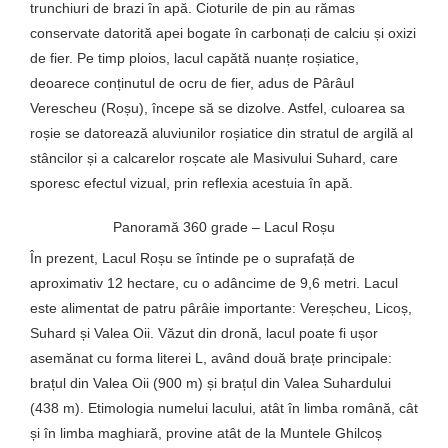
trunchiuri de brazi în apă. Cioturile de pin au rămas
conservate datorită apei bogate în carbonați de calciu și oxizi
de fier. Pe timp ploios, lacul capătă nuanțe roșiatice,
deoarece conținutul de ocru de fier, adus de Pârâul
Verescheu (Roșu), începe să se dizolve. Astfel, culoarea sa
roșie se datorează aluviunilor roșiatice din stratul de argilă al
stâncilor și a calcarelor roșcate ale Masivului Suhard, care
sporesc efectul vizual, prin reflexia acestuia în apă.
Panoramă 360 grade – Lacul Roșu
În prezent, Lacul Roșu se întinde pe o suprafață de
aproximativ 12 hectare, cu o adâncime de 9,6 metri. Lacul
este alimentat de patru pârâie importante: Vereșcheu, Licoș,
Suhard și Valea Oii. Văzut din dronă, lacul poate fi ușor
asemănat cu forma literei L, având două brațe principale:
brațul din Valea Oii (900 m) și brațul din Valea Suhardului
(438 m). Etimologia numelui lacului, atât în limba română, cât
și în limba maghiară, provine atât de la Muntele Ghilcoș