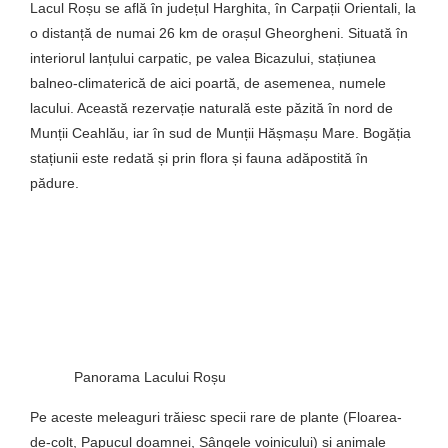
Lacul Roșu se află în județul Harghita, în Carpații Orientali, la
o distanță de numai 26 km de orașul Gheorgheni. Situată în
interiorul lanțului carpatic, pe valea Bicazului, stațiunea
balneo-climaterică de aici poartă, de asemenea, numele
lacului. Această rezervație naturală este păzită în nord de
Munții Ceahlău, iar în sud de Munții Hășmașu Mare. Bogăția
stațiunii este redată și prin flora și fauna adăpostită în
pădure.
Panorama Lacului Roșu
Pe aceste meleaguri trăiesc specii rare de plante (Floarea-
de-colț, Papucul doamnei, Sângele voinicului) și animale