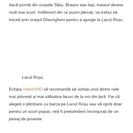
dacă porniți din orașele Sibiu, Brașov sau Iași, traseul devine
mult mai scurt. Indiferent din ce punct plecați, va trebui să
treceți prin orașul Gheorgheni pentru a ajunge la Lacul Roșu.
Lacul Roșu
Echipa
VideoUHD
vă recomandă să vizitați unul dintre cele
mai pitorești și mai sălbatice lacuri de la noi din țară. Fie că
alegeți o plimbare cu barca pe Lacul Roșu sau vă opriți doar
pentru un scurt popas, veți fi pretutindeni înconjurați de un
peisaj de poveste.