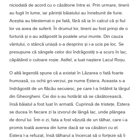
niciodată de acord cu o căsătorie între ei. Prin urmare, tinerii
au fugit în lume, iar părinții băiatului au înnebunit de furie.
Aceștia au blestemat-o pe fată, fără să ia în calcul că și fiul
lor va avea de suferit. În drumul lor, tinerii au fost prinși de o
furtună și s-au adăpostit la poalele unui munte. Din cauza
vântului, o stâncă uriașă s-a desprins și i-a ucis pe loc. Se
presupune că sângele celor doi îndrăgostiți s-a scurs în lac,
căpătând o culoare roșie. Astfel, a luat naștere Lacul Roșu.
O altă legendă spune că a existat în Lăzarea o fată foarte
frumoasă, cu ochii gri-verzui, pe nume Estera. Aceasta s-a
îndrăgostit de un flăcău secuiesc, pe care l-a întâlnit la târgul
din Gheorgheni. Cei doi s-au hotărât să se căsătorească,
însă băiatul a fost luat în armată. Cuprinsă de tristețe, Estera
se ducea în fiecare zi la izvorul de lângă lac, unde plângea
de dorul lui. Într-o zi, fata a fost văzută de un tâlhar, care i-a
promis toată averea din lume dacă se va căsători cu el.
Estera l-a refuzat, însă tâlharul a încercat să o forțeze să îi