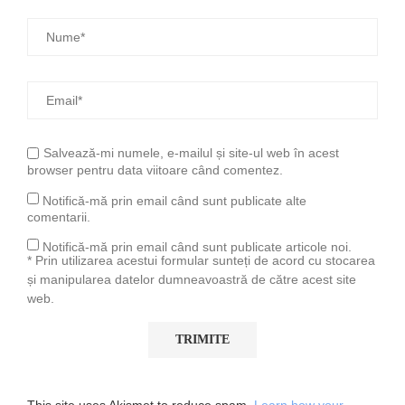
Salvează-mi numele, e-mailul și site-ul web în acest
browser pentru data viitoare când comentez.
Notifică-mă prin email când sunt publicate alte
comentarii.
Notifică-mă prin email când sunt publicate articole noi.
* Prin utilizarea acestui formular sunteți de acord cu stocarea
și manipularea datelor dumneavoastră de către acest site
web.
This site uses Akismet to reduce spam.
Learn how your