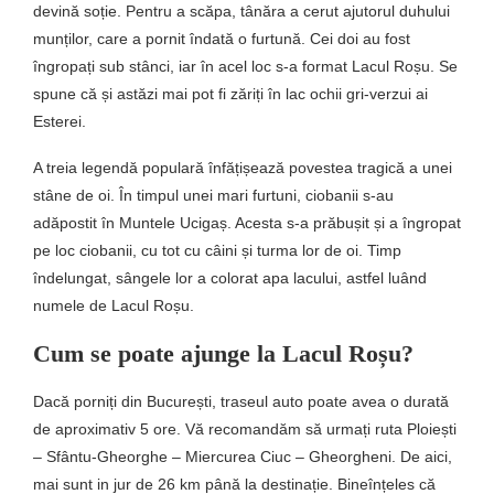
devină soție. Pentru a scăpa, tânăra a cerut ajutorul duhului
munților, care a pornit îndată o furtună. Cei doi au fost
îngropați sub stânci, iar în acel loc s-a format Lacul Roșu. Se
spune că și astăzi mai pot fi zăriți în lac ochii gri-verzui ai
Esterei.
A treia legendă populară înfățișează povestea tragică a unei
stâne de oi. În timpul unei mari furtuni, ciobanii s-au
adăpostit în Muntele Ucigaș. Acesta s-a prăbușit și a îngropat
pe loc ciobanii, cu tot cu câini și turma lor de oi. Timp
îndelungat, sângele lor a colorat apa lacului, astfel luând
numele de Lacul Roșu.
Cum se poate ajunge la Lacul Roșu?
Dacă porniți din București, traseul auto poate avea o durată
de aproximativ 5 ore. Vă recomandăm să urmați ruta Ploiești
– Sfântu-Gheorghe – Miercurea Ciuc – Gheorgheni. De aici,
mai sunt in jur de 26 km până la destinație. Bineînțeles că