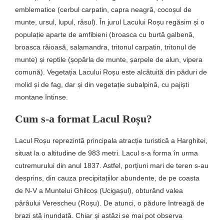
emblematice (cerbul carpatin, capra neagră, cocoșul de
munte, ursul, lupul, râsul). În jurul Lacului Roșu regăsim și o
populație aparte de amfibieni (broasca cu burtă galbenă,
broasca râioasă, salamandra, tritonul carpatin, tritonul de
munte) și reptile (șopârla de munte, șarpele de alun, vipera
comună). Vegetația Lacului Roșu este alcătuită din păduri de
molid și de fag, dar și din vegetație subalpină, cu pajiști
montane întinse.
Cum s-a format Lacul Roșu?
Lacul Roșu reprezintă principala atracție turistică a Harghitei,
situat la o altitudine de 983 metri. Lacul s-a forma în urma
cutremurului din anul 1837. Astfel, porțiuni mari de teren s-au
desprins, din cauza precipitațiilor abundente, de pe coasta
de N-V a Muntelui Ghilcoș (Ucigașul), obturând valea
pârâului Verescheu (Roșu). De atunci, o pădure întreagă de
brazi stă inundată. Chiar și astăzi se mai pot observa