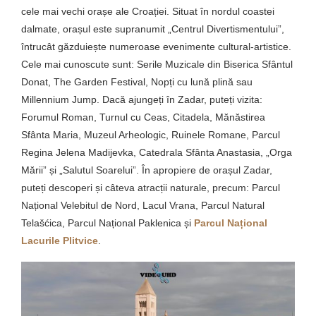
cele mai vechi orașe ale Croației. Situat în nordul coastei
dalmate, orașul este supranumit „Centrul Divertismentului”,
întrucât găzduiește numeroase evenimente cultural-artistice.
Cele mai cunoscute sunt: Serile Muzicale din Biserica Sfântul
Donat, The Garden Festival, Nopți cu lună plină sau
Millennium Jump. Dacă ajungeți în Zadar, puteți vizita:
Forumul Roman, Turnul cu Ceas, Citadela, Mănăstirea
Sfânta Maria, Muzeul Arheologic, Ruinele Romane, Parcul
Regina Jelena Madijevka, Catedrala Sfânta Anastasia, „Orga
Mării” și „Salutul Soarelui”. În apropiere de orașul Zadar,
puteți descoperi și câteva atracții naturale, precum: Parcul
Național Velebitul de Nord, Lacul Vrana, Parcul Natural
Telašćica, Parcul Național Paklenica și
Parcul Național
Lacurile Plitvice
.