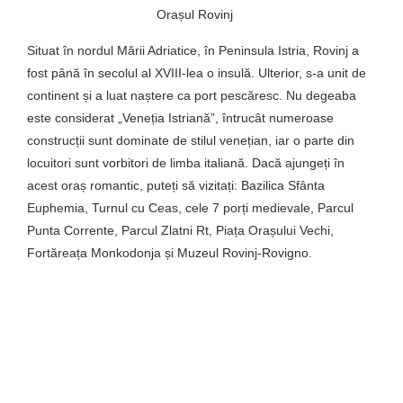
Orașul Rovinj
Situat în nordul Mării Adriatice, în Peninsula Istria, Rovinj a
fost până în secolul al XVIII-lea o insulă. Ulterior, s-a unit de
continent și a luat naștere ca port pescăresc. Nu degeaba
este considerat „Veneția Istriană”, întrucât numeroase
construcții sunt dominate de stilul venețian, iar o parte din
locuitori sunt vorbitori de limba italiană. Dacă ajungeți în
acest oraș romantic, puteți să vizitați: Bazilica Sfânta
Euphemia, Turnul cu Ceas, cele 7 porți medievale, Parcul
Punta Corrente, Parcul Zlatni Rt, Piața Orașului Vechi,
Fortăreața Monkodonja și Muzeul Rovinj-Rovigno.