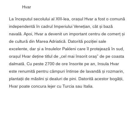
Hvar
La începutul secolului al XIII-lea, orașul Hvar a fost o comună
independentă în cadrul Imperiului Venețian, cât și bază
navală. Apoi, Hvar a devenit un important centru de comerț și
de cultură din Marea Adriatică. Datorită poziției sale
excelente, dar și a Insulelor Pakleni care îl protejează în sud,
orașul Hvar deține titlul de „cel mai însorit oraș” de pe coasta
dalmată. Cu peste 2700 de ore însorite pe an, Insula Hvar
este renumită pentru câmpuri întinse de lavandă și rozmarin,
plantații de măslini și dealuri de pini. Datorită acestor bogății,
Hvar poate concura lejer cu Turcia sau Italia.