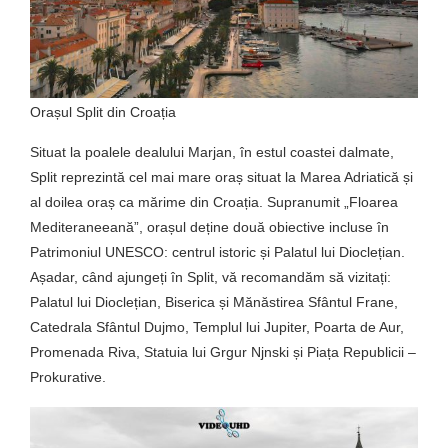
Orașul Split din Croația
Situat la poalele dealului Marjan, în estul coastei dalmate,
Split reprezintă cel mai mare oraș situat la Marea Adriatică și
al doilea oraș ca mărime din Croația. Supranumit „Floarea
Mediteraneeană”, orașul deține două obiective incluse în
Patrimoniul UNESCO: centrul istoric și Palatul lui Dioclețian.
Așadar, când ajungeți în Split, vă recomandăm să vizitați:
Palatul lui Dioclețian, Biserica și Mănăstirea Sfântul Frane,
Catedrala Sfântul Dujmo, Templul lui Jupiter, Poarta de Aur,
Promenada Riva, Statuia lui Grgur Njnski și Piața Republicii –
Prokurative.