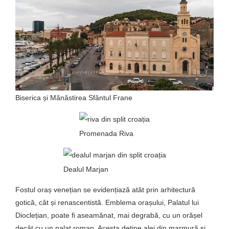
Biserica și Mănăstirea Sfântul Frane
Promenada Riva
Dealul Marjan
Fostul oraș venețian se evidențiază atât prin arhitectură
gotică, cât și renascentistă. Emblema orașului, Palatul lui
Dioclețian, poate fi aseamănat, mai degrabă, cu un orășel
decât cu un palat roman. Acesta deține alei din marmură și