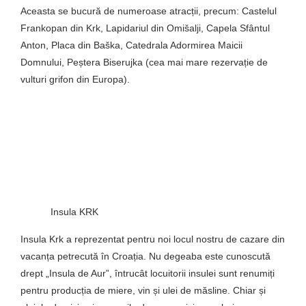
Aceasta se bucură de numeroase atracții, precum: Castelul
Frankopan din Krk, Lapidariul din Omišalji, Capela Sfântul
Anton, Placa din Baška, Catedrala Adormirea Maicii
Domnului, Peștera Biserujka (cea mai mare rezervație de
vulturi grifon din Europa).
Insula KRK
Insula Krk a reprezentat pentru noi locul nostru de cazare din
vacanța petrecută în Croația. Nu degeaba este cunoscută
drept „Insula de Aur”, întrucât locuitorii insulei sunt renumiți
pentru producția de miere, vin și ulei de măsline. Chiar și