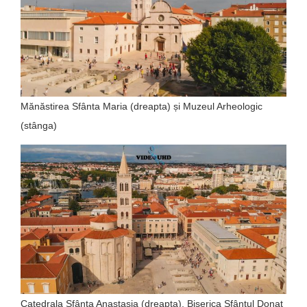
Mănăstirea Sfânta Maria (dreapta) și Muzeul Arheologic
(stânga)
Catedrala Sfânta Anastasia (dreapta), Biserica Sfântul Donat