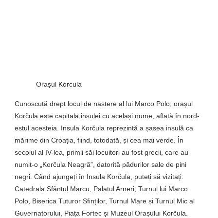
Orașul Korcula
Cunoscută drept locul de naștere al lui Marco Polo, orașul
Korčula este capitala insulei cu același nume, aflată în nord-
estul acesteia. Insula Korčula reprezintă a șasea insulă ca
mărime din Croația, fiind, totodată, și cea mai verde. În
secolul al IV-lea, primii săi locuitori au fost grecii, care au
numit-o „Korčula Neagră”, datorită pădurilor sale de pini
negri. Când ajungeți în Insula Korčula, puteți să vizitați:
Catedrala Sfântul Marcu, Palatul Arneri, Turnul lui Marco
Polo, Biserica Tuturor Sfinților, Turnul Mare și Turnul Mic al
Guvernatorului, Piața Fortec și Muzeul Orașului Korčula.