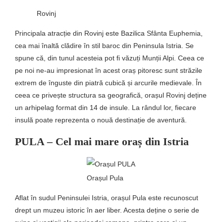
Rovinj
Principala atracție din Rovinj este Bazilica Sfânta Euphemia,
cea mai înaltă clădire în stil baroc din Peninsula Istria. Se
spune că, din tunul acesteia pot fi văzuți Munții Alpi. Ceea ce
pe noi ne-au impresionat în acest oraș pitoresc sunt străzile
extrem de înguste din piatră cubică și arcurile medievale. În
ceea ce privește structura sa geografică, orașul Rovinj deține
un arhipelag format din 14 de insule. La rândul lor, fiecare
insulă poate reprezenta o nouă destinație de aventură.
PULA – Cel mai mare oraș din Istria
Orașul Pula
Aflat în sudul Peninsulei Istria, orașul Pula este recunoscut
drept un muzeu istoric în aer liber. Acesta deține o serie de