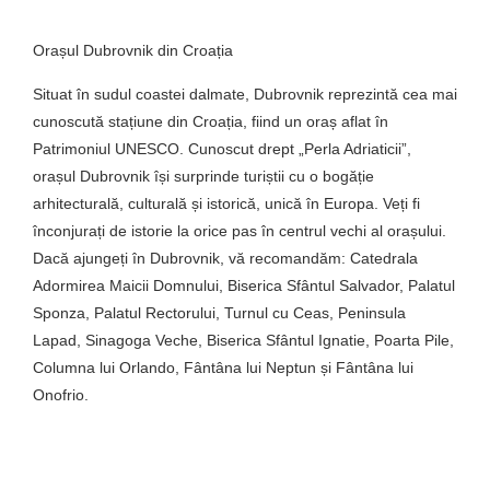
Orașul Dubrovnik din Croația
Situat în sudul coastei dalmate, Dubrovnik reprezintă cea mai
cunoscută stațiune din Croația, fiind un oraș aflat în
Patrimoniul UNESCO. Cunoscut drept „Perla Adriaticii”,
orașul Dubrovnik își surprinde turiștii cu o bogăție
arhitecturală, culturală și istorică, unică în Europa. Veți fi
înconjurați de istorie la orice pas în centrul vechi al orașului.
Dacă ajungeți în Dubrovnik, vă recomandăm: Catedrala
Adormirea Maicii Domnului, Biserica Sfântul Salvador, Palatul
Sponza, Palatul Rectorului, Turnul cu Ceas, Peninsula
Lapad, Sinagoga Veche, Biserica Sfântul Ignatie, Poarta Pile,
Columna lui Orlando, Fântâna lui Neptun și Fântâna lui
Onofrio.