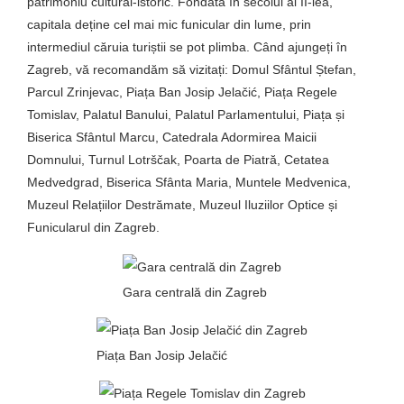
patrimoniu cultural-istoric. Fondată în secolul al II-lea,
capitala deține cel mai mic funicular din lume, prin
intermediul căruia turiștii se pot plimba. Când ajungeți în
Zagreb, vă recomandăm să vizitați: Domul Sfântul Ștefan,
Parcul Zrinjevac, Piața Ban Josip Jelačić, Piața Regele
Tomislav, Palatul Banului, Palatul Parlamentului, Piața și
Biserica Sfântul Marcu, Catedrala Adormirea Maicii
Domnului, Turnul Lotrščak, Poarta de Piatră, Cetatea
Medvedgrad, Biserica Sfânta Maria, Muntele Medvenica,
Muzeul Relațiilor Destrămate, Muzeul Iluziilor Optice și
Funicularul din Zagreb.
Gara centrală din Zagreb
Piața Ban Josip Jelačić