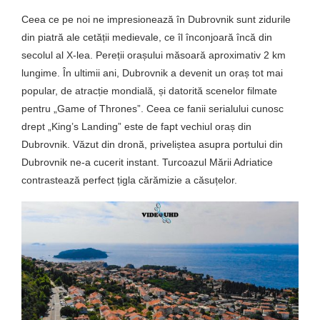
Ceea ce pe noi ne impresionează în Dubrovnik sunt zidurile
din piatră ale cetății medievale, ce îl înconjoară încă din
secolul al X-lea. Pereții orașului măsoară aproximativ 2 km
lungime. În ultimii ani, Dubrovnik a devenit un oraș tot mai
popular, de atracție mondială, și datorită scenelor filmate
pentru „Game of Thrones”. Ceea ce fanii serialului cunosc
drept „King’s Landing” este de fapt vechiul oraș din
Dubrovnik. Văzut din dronă, priveliștea asupra portului din
Dubrovnik ne-a cucerit instant. Turcoazul Mării Adriatice
contrastează perfect țigla cărămizie a căsuțelor.