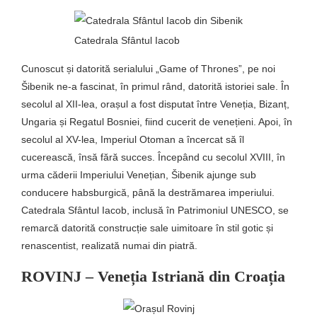
Catedrala Sfântul Iacob
Cunoscut și datorită serialului „Game of Thrones”, pe noi
Šibenik ne-a fascinat, în primul rând, datorită istoriei sale. În
secolul al XII-lea, orașul a fost disputat între Veneția, Bizanț,
Ungaria și Regatul Bosniei, fiind cucerit de venețieni. Apoi, în
secolul al XV-lea, Imperiul Otoman a încercat să îl
cucerească, însă fără succes. Începând cu secolul XVIII, în
urma căderii Imperiului Venețian, Šibenik ajunge sub
conducere habsburgică, până la destrămarea imperiului.
Catedrala Sfântul Iacob, inclusă în Patrimoniul UNESCO, se
remarcă datorită construcție sale uimitoare în stil gotic și
renascentist, realizată numai din piatră.
ROVINJ – Veneția Istriană din Croația