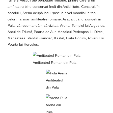
ruine și vestigii ale perioadei romane, printre care și un
amfiteatru bine conservat încă din Antichitate. Construit în
secolul I, Arena ocupă locul șase la nivel mondial în topul
celor mai mari amfiteatre romane. Așadar, când ajungeți în
Pula, vă recomandăm să vizitați: Arena, Templul lui Augustus,
Arcul de Triumf, Poarta de Aur, Mozaicul Pedeapsa lui Dirce,
Mănăstirea Sfântul Francisc, Kaštel, Piața Forum, Acvariul și
Poarta lui Hercules.
Amfiteatrul Roman din Pula
Amfiteatrul
din Pula
Arena din
Pula