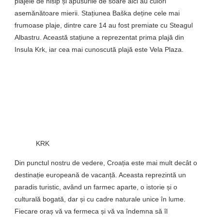
plajele de nisip și apusurile de soare aici au culori
asemănătoare mierii. Stațiunea Baška deține cele mai
frumoase plaje, dintre care 14 au fost premiate cu Steagul
Albastru. Această stațiune a reprezentat prima plajă din
Insula Krk, iar cea mai cunoscută plajă este Vela Plaza.
KRK
Din punctul nostru de vedere, Croația este mai mult decât o
destinație europeană de vacanță. Aceasta reprezintă un
paradis turistic, având un farmec aparte, o istorie și o
culturală bogată, dar și cu cadre naturale unice în lume.
Fiecare oraș vă va fermeca și vă va îndemna să îl