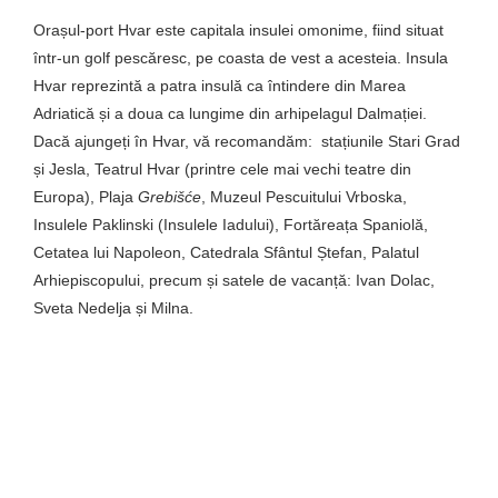
Orașul-port Hvar este capitala insulei omonime, fiind situat
într-un golf pescăresc, pe coasta de vest a acesteia. Insula
Hvar reprezintă a patra insulă ca întindere din Marea
Adriatică și a doua ca lungime din arhipelagul Dalmației.
Dacă ajungeți în Hvar, vă recomandăm: stațiunile Stari Grad
și Jesla, Teatrul Hvar (printre cele mai vechi teatre din
Europa), Plaja
Grebišće
, Muzeul Pescuitului Vrboska,
Insulele Paklinski (Insulele Iadului), Fortăreața Spaniolă,
Cetatea lui Napoleon, Catedrala Sfântul Ștefan, Palatul
Arhiepiscopului, precum și satele de vacanță: Ivan Dolac,
Sveta Nedelja și Milna.