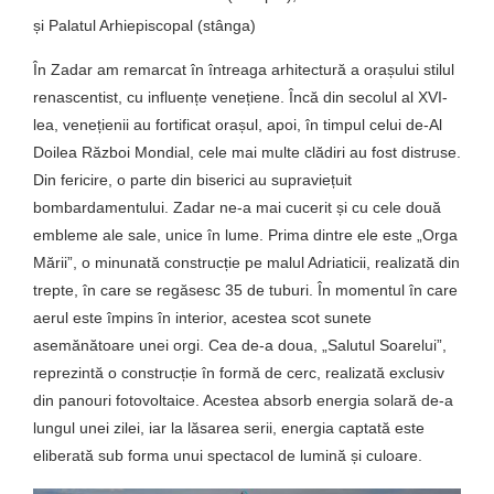
și Palatul Arhiepiscopal (stânga)
În Zadar am remarcat în întreaga arhitectură a orașului stilul
renascentist, cu influențe venețiene. Încă din secolul al XVI-
lea, venețienii au fortificat orașul, apoi, în timpul celui de-Al
Doilea Război Mondial, cele mai multe clădiri au fost distruse.
Din fericire, o parte din biserici au supraviețuit
bombardamentului. Zadar ne-a mai cucerit și cu cele două
embleme ale sale, unice în lume. Prima dintre ele este „Orga
Mării”, o minunată construcție pe malul Adriaticii, realizată din
trepte, în care se regăsesc 35 de tuburi. În momentul în care
aerul este împins în interior, acestea scot sunete
asemănătoare unei orgi. Cea de-a doua, „Salutul Soarelui”,
reprezintă o construcție în formă de cerc, realizată exclusiv
din panouri fotovoltaice. Acestea absorb energia solară de-a
lungul unei zilei, iar la lăsarea serii, energia captată este
eliberată sub forma unui spectacol de lumină și culoare.