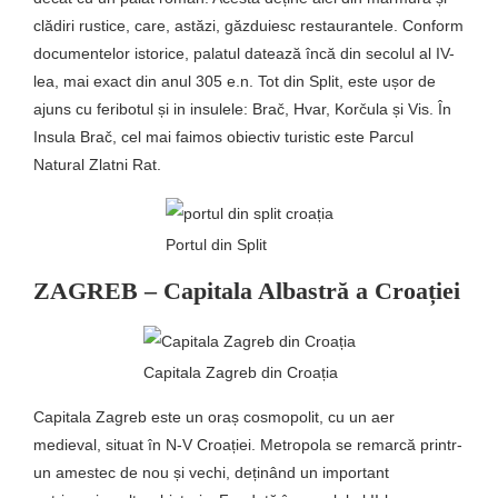
clădiri rustice, care, astăzi, găzduiesc restaurantele. Conform
documentelor istorice, palatul datează încă din secolul al IV-
lea, mai exact din anul 305 e.n. Tot din Split, este ușor de
ajuns cu feribotul și in insulele: Brač, Hvar, Korčula și Vis. În
Insula Brač, cel mai faimos obiectiv turistic este Parcul
Natural Zlatni Rat.
Portul din Split
ZAGREB – Capitala Albastră a Croației
Capitala Zagreb din Croația
Capitala Zagreb este un oraș cosmopolit, cu un aer
medieval, situat în N-V Croației. Metropola se remarcă printr-
un amestec de nou și vechi, deținând un important