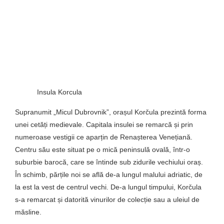
Insula Korcula
Supranumit „Micul Dubrovnik”, orașul Korčula prezintă forma
unei cetăți medievale. Capitala insulei se remarcă și prin
numeroase vestigii ce aparțin de Renașterea Venețiană.
Centru său este situat pe o mică peninsulă ovală, într-o
suburbie barocă, care se întinde sub zidurile vechiului oraș.
În schimb, părțile noi se află de-a lungul malului adriatic, de
la est la vest de centrul vechi. De-a lungul timpului, Korčula
s-a remarcat și datorită vinurilor de colecție sau a uleiul de
măsline.