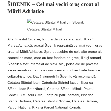
ŠIBENIK
– Cel mai vechi oraș croat al
Mării Adriatice
Cetatea Sfântul Mihail
Aflat în estul Croației, la gura de vărsare a râului Krka în
Marea Adriatică, orașul Šibenik reprezintă cel mai vechi oraș
croat al Mării Adriatice. Spre deosebire de celelalte orașe ale
coastei dalmate, care au fost fondate de greci, iliri și romani,
Šibenik a fost întemeiat de slavi. Aici, peisajele de poveste
ale rezervațiilor naturale concurează cu obiectivele turistice
cultural-istorice. Dacă ajungeți în Šibenik, vă recomandăm:
Cetatea Sfântul Ioan, Catedrala Sfântul Iacob, Biserica
Sfântul Ioan Botezătorul, Cetatea Sfântul Mihail, Palatul
Contelui (Muzeul Civic), Piața cu patru fântâni, Biserica
Sfânta Barbara, Cetatea Sfântul Nicolae, Cetatea Barone,
Parcul Național Krka și Parcul Național Kornati.