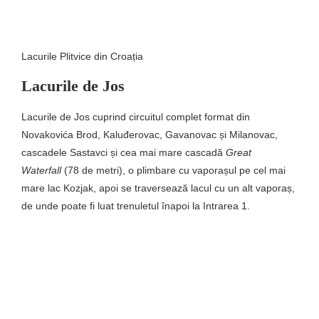
Lacurile Plitvice din Croația
Lacurile de Jos
Lacurile de Jos cuprind circuitul complet format din
Novakovića Brod, Kaluđerovac, Gavanovac și Milanovac,
cascadele Sastavci și cea mai mare cascadă
Great
Waterfall
(78 de metri), o plimbare cu vaporașul pe cel mai
mare lac Kozjak, apoi se traversează lacul cu un alt vaporaș,
de unde poate fi luat trenuletul înapoi la Intrarea 1.