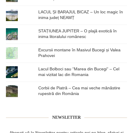
LACUL ȘI BARAJUL BICAZ – Un loc magic în
inima județ NEAMȚ
STAȚIUNEA JUPITER – O plajă exotică în
inima litoralului românesc
Excursii montane în Masivul Bucegi și Valea
Prahovei
Lacul Bolboci sau “Marea din Bucegi“ – Cel
mai vizitat lac din Romania
Corbii de Piatră – Cea mai veche mănăstire
rupestră din România
NEWSLETTER
Abonați-vă la Newsletter pentru articole noi pe blog, sfaturi și