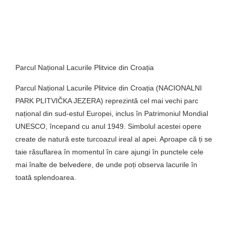
Parcul Național Lacurile Plitvice din Croația
Parcul Național Lacurile Plitvice din Croația (NACIONALNI
PARK PLITVIČKA JEZERA) reprezintă cel mai vechi parc
național din sud-estul Europei, inclus în Patrimoniul Mondial
UNESCO, începand cu anul 1949. Simbolul acestei opere
create de natură este turcoazul ireal al apei. Aproape că ți se
taie răsuflarea în momentul în care ajungi în punctele cele
mai înalte de belvedere, de unde poți observa lacurile în
toată splendoarea.