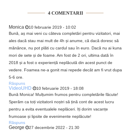
4 COMENTARII
Monica
10 februarie 2019 - 10:02
Bună, aș mai veni cu câteva completări pentru vizitatori, mai
ales dacă stau mai mult de 4h și anume, că dacă doresc să
mănânce, nu pot plăti cu cardul sau în euro. Dacă nu ai kuna
mori de sete și de foame. Am fost de 2 ori, ultima dată în
2018 și a fost o experiență neplăcută din acest punct de
vedere. Foamea ne-a gonit mai repede decât am fi vrut dupa
5-6 ore.
Răspuns
VideoUHD
10 februarie 2019 - 18:08
Bună Monica! Mulțumim frumos pentru completările făcute!
Sperăm ca toți vizitatorii noștri să țină cont de acest lucru
pentru a evita eventualele neplăceri. Iți dorim vacanțe
frumoase și lipsite de evenimente neplăcute!
Răspuns
George
27 decembrie 2022 - 21:30