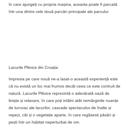
în care ajungeți cu propria mașina, aceasta poate fi parcată
într-una dintre cele două parcări principale ale parcului.
Lacurile Plitvice din Croația
Impresia pe care nouă ne-a lasat-o această experiență este
că nu există un loc mai frumos decât ceea ce este contruit de
natură. Lacurile Plitvice reprezintă o adevărată oază de
liniște și relaxare, în care poți intâlni atât nemărginite nuanțe
de turcoaz ale lacurilor, cascade spectaculos de înalte și
repezi, cât și o vegetație aparte, în care regăsesti păsări și
pești într-un habitat neperturbat de om.