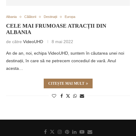
Albania
Călătorii
Destinații
Europa
CELE MAI FRUMOASE ATRACȚII DIN
ALBANIA
de către
VideoUHD
8 mai 2022
An de an, noi, echipa VideoUHD, suntem în căutarea unei noi
destinații, în care să ne petrecem concediul de vară. Anul
acesta…
CITEȘTE MAI MULT