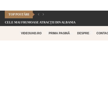
TOP POSTĂRI
CELE MAI FRUMOASE ATRACȚII DIN ALBANIA
CHEILE DOFTANEI – CELE MAI FRUMOASE FORMAȚIUNI CARSTICE.
VIDEOUHD.RO
PRIMA PAGINĂ
DESPRE
CONTA
CELE MAI FRUMOASE ATRACȚII TURISTICE DIN RETHYMNO –...
CETATEA HISTRIA – CEA MAI VECHE AȘEZARE URBANĂ...
SATUL BUCOVINEAN – ACASĂ ÎN INIMA BUCOVINEI
CELE MAI FRUMOASE ATRACȚII TURISTICE DIN CHANIA –...
TOP 10 CELE MAI FRUMOASE PLAJE DIN INSULA...
LAGUNA BALOS – PARADISUL TURCOAZ DIN INSULA CRETA
CHEILE DOBROGEI – O REZERVAȚIE NATURALĂ UNICĂ ÎN...
CETATEA POENARI – POVESTEA CETĂȚII LUI VLAD ȚEPEȘ
CORBII DE PIATRĂ – CEA MAI VECHE MĂNĂSTIRE...
CHIPUL LUI DECEBAL – CEA MAI MARE SCULPTURĂ...