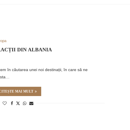
ropa
ACȚII DIN ALBANIA
m în căutarea unei noi destinații, în care să ne
esta…
CITEȘTE MAI MULT