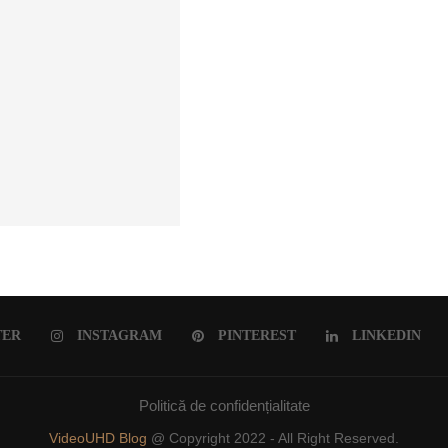
ULUI ROMÂNESC
TER
INSTAGRAM
PINTEREST
LINKEDIN
Politică de confidențialitate
VideoUHD Blog
@ Copyright 2022 - All Right Reserved.