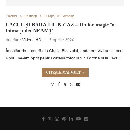
Călătorii
Destinații
Europa
România
LACUL ȘI BARAJUL BICAZ – Un loc magic în
inima județ NEAMȚ
de către
VideoUHD
5 aprilie 2020
În călătoria noastră din Cheile Bicazului, unde am vizitat și Lacul
Roșu, ne-am oprit pentru câteva fotografii cu drona și la Lacul…
CITEȘTE MAI MULT