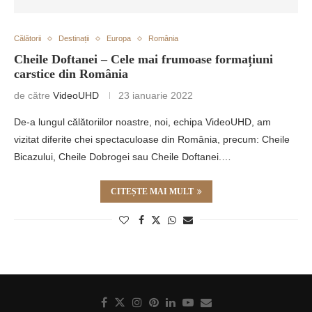
Călătorii
Destinații
Europa
România
Cheile Doftanei – Cele mai frumoase formațiuni
carstice din România
de către
VideoUHD
23 ianuarie 2022
De-a lungul călătoriilor noastre, noi, echipa VideoUHD, am
vizitat diferite chei spectaculoase din România, precum: Cheile
Bicazului, Cheile Dobrogei sau Cheile Doftanei.…
CITEȘTE MAI MULT