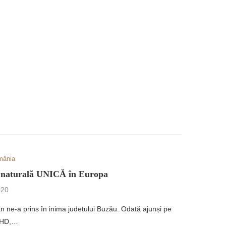
mânia
ie naturală UNICĂ în Europa
020
an ne-a prins în inima județului Buzău. Odată ajunși pe
oUHD,…