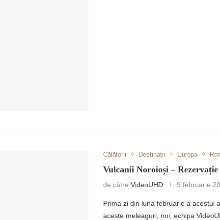
ULUI ROMÂNESC
Călătorii
Destinații
Europa
Ro
Vulcanii Noroioși – Rezervaț
de către
VideoUHD
9 februarie 2
Prima zi din luna februarie a acestui 
aceste meleaguri, noi, echipa Vide