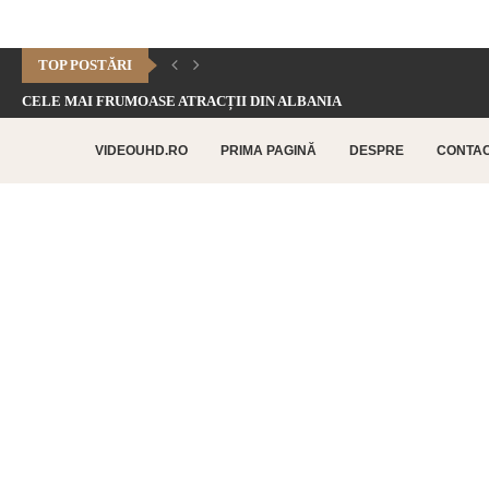
TOP POSTĂRI
CELE MAI FRUMOASE ATRACȚII DIN ALBANIA
CHEILE DOFTANEI – CELE MAI FRUMOASE FORMAȚIUNI CARSTICE.
VIDEOUHD.RO
PRIMA PAGINĂ
DESPRE
CONTA
CELE MAI FRUMOASE ATRACȚII TURISTICE DIN RETHYMNO –...
CETATEA HISTRIA – CEA MAI VECHE AȘEZARE URBANĂ...
SATUL BUCOVINEAN – ACASĂ ÎN INIMA BUCOVINEI
CELE MAI FRUMOASE ATRACȚII TURISTICE DIN CHANIA –...
TOP 10 CELE MAI FRUMOASE PLAJE DIN INSULA...
LAGUNA BALOS – PARADISUL TURCOAZ DIN INSULA CRETA
CHEILE DOBROGEI – O REZERVAȚIE NATURALĂ UNICĂ ÎN...
CETATEA POENARI – POVESTEA CETĂȚII LUI VLAD ȚEPEȘ
CORBII DE PIATRĂ – CEA MAI VECHE MĂNĂSTIRE...
CHIPUL LUI DECEBAL – CEA MAI MARE SCULPTURĂ...