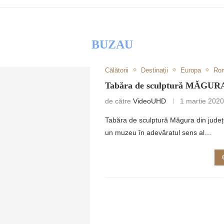
BUZAU
Călătorii
Destinații
Europa
Ro
RETULUI
Tabăra de sculptură MĂGURA
de către
VideoUHD
1 martie 202
Tabăra de sculptură Măgura din județul
un muzeu în adevăratul sens al…