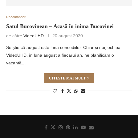
Recomandări
Satul Bucovinean – Acasă în inima Bucovinei
de către
VideoUHD
20 august 2020
Se știe că august este luna concediilor. Chiar și noi, echipa
VideoUHD, în luna august a fiecărui an, ne planificăm o
vacanță…
CITEȘTE MAI MULT