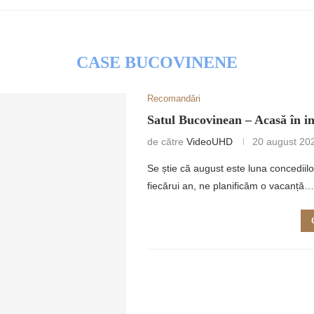
CASE BUCOVINENE
Recomandări
RETULUI
Satul Bucovinean – Acasă în i
de către
VideoUHD
20 august 20
Se știe că august este luna concediil
fiecărui an, ne planificăm o vacanță