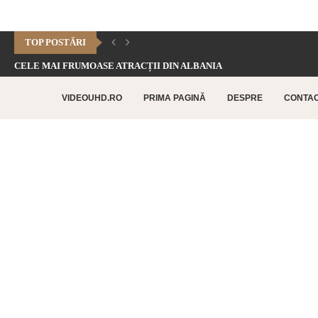
TOP POSTĂRI
CELE MAI FRUMOASE ATRACȚII DIN ALBANIA
CHEILE DOFTANEI – CELE MAI FRUMOASE FORMAȚIUNI CARSTICE.
VIDEOUHD.RO
PRIMA PAGINĂ
DESPRE
CONTA
CELE MAI FRUMOASE ATRACȚII TURISTICE DIN RETHYMNO –...
CETATEA HISTRIA – CEA MAI VECHE AȘEZARE URBANĂ...
SATUL BUCOVINEAN – ACASĂ ÎN INIMA BUCOVINEI
CELE MAI FRUMOASE ATRACȚII TURISTICE DIN CHANIA –...
TOP 10 CELE MAI FRUMOASE PLAJE DIN INSULA...
LAGUNA BALOS – PARADISUL TURCOAZ DIN INSULA CRETA
CHEILE DOBROGEI – O REZERVAȚIE NATURALĂ UNICĂ ÎN...
CETATEA POENARI – POVESTEA CETĂȚII LUI VLAD ȚEPEȘ
CORBII DE PIATRĂ – CEA MAI VECHE MĂNĂSTIRE...
CHIPUL LUI DECEBAL – CEA MAI MARE SCULPTURĂ...