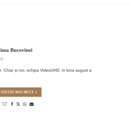
nima Bucovinei
20
or. Chiar și noi, echipa VideoUHD, în luna august a
…
CITEȘTE MAI MULT