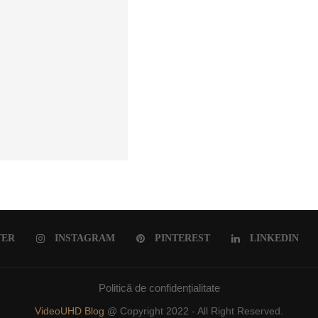
ULUI ROMÂNESC
TER
INSTAGRAM
PINTEREST
LINKEDIN
Politică de confidențialitate
VideoUHD Blog
@ Copyright 2022 - All Right Reserved.