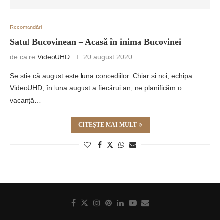
Recomandări
Satul Bucovinean – Acasă în inima Bucovinei
de către
VideoUHD
20 august 2020
Se știe că august este luna concediilor. Chiar și noi, echipa
VideoUHD, în luna august a fiecărui an, ne planificăm o
vacanță…
CITEȘTE MAI MULT