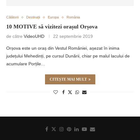
Călătorii
Destinații
Europa
România
10 MOTIVE să vizitezi orașul Orșova
de către
VideoUHD
22 septembrie 2019
Orșova este un oraș din Vestul României, așezat în inima
județului Mehedinți, pe cursul Dunării, chiar pe malul lacului de
acumulare Porțile…
CITEȘTE MAI MULT