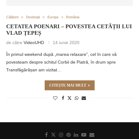
Călătorii
Destinații
Europa
România
CETATEA POENARI – POVESTEA CETĂȚII LUI
VLAD ȚEPEȘ
de către
VideoUHD
14 iunie 2020
În primul weekend după „marea relaxare”, cel în care vă
povesteam despre schitul Corbii de Piatră, în drum spre
Transfăgărășan am vizitat…
CITEȘTE MAI MULT