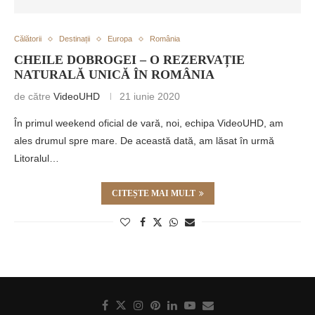
Călătorii
Destinații
Europa
România
CHEILE DOBROGEI – O REZERVAȚIE
NATURALĂ UNICĂ ÎN ROMÂNIA
de către
VideoUHD
21 iunie 2020
În primul weekend oficial de vară, noi, echipa VideoUHD, am
ales drumul spre mare. De această dată, am lăsat în urmă
Litoralul…
CITEȘTE MAI MULT