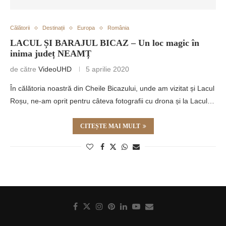
Călătorii
Destinații
Europa
România
LACUL ȘI BARAJUL BICAZ – Un loc magic în
inima județ NEAMȚ
de către
VideoUHD
5 aprilie 2020
În călătoria noastră din Cheile Bicazului, unde am vizitat și Lacul
Roșu, ne-am oprit pentru câteva fotografii cu drona și la Lacul…
CITEȘTE MAI MULT