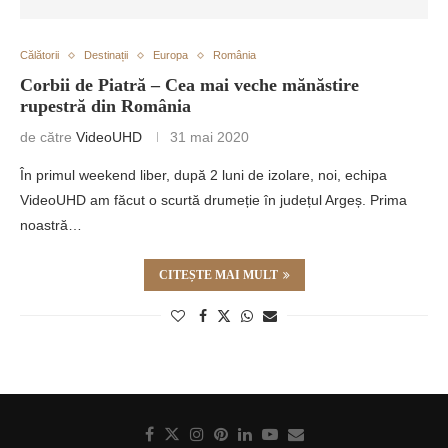
Călătorii
Destinații
Europa
România
Corbii de Piatră – Cea mai veche mănăstire
rupestră din România
de către
VideoUHD
31 mai 2020
În primul weekend liber, după 2 luni de izolare, noi, echipa
VideoUHD am făcut o scurtă drumeție în județul Argeș. Prima
noastră…
CITEȘTE MAI MULT