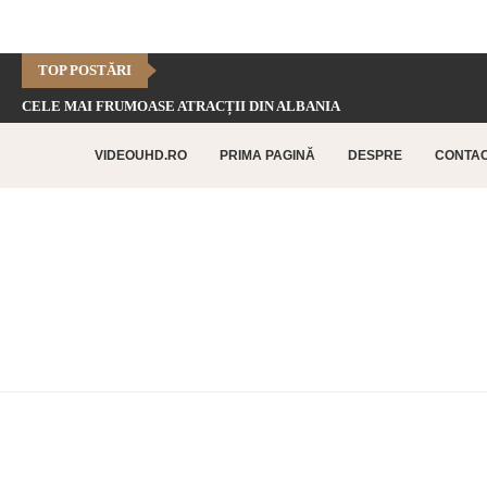
TOP POSTĂRI
CELE MAI FRUMOASE ATRACȚII DIN ALBANIA
CHEILE DOFTANEI – CELE MAI FRUMOASE FORMAȚIUNI CARSTICE.
VIDEOUHD.RO
PRIMA PAGINĂ
DESPRE
CONTA
CELE MAI FRUMOASE ATRACȚII TURISTICE DIN RETHYMNO –...
CETATEA HISTRIA – CEA MAI VECHE AȘEZARE URBANĂ...
SATUL BUCOVINEAN – ACASĂ ÎN INIMA BUCOVINEI
CELE MAI FRUMOASE ATRACȚII TURISTICE DIN CHANIA –...
TOP 10 CELE MAI FRUMOASE PLAJE DIN INSULA...
LAGUNA BALOS – PARADISUL TURCOAZ DIN INSULA CRETA
CHEILE DOBROGEI – O REZERVAȚIE NATURALĂ UNICĂ ÎN...
CETATEA POENARI – POVESTEA CETĂȚII LUI VLAD ȚEPEȘ
CORBII DE PIATRĂ – CEA MAI VECHE MĂNĂSTIRE...