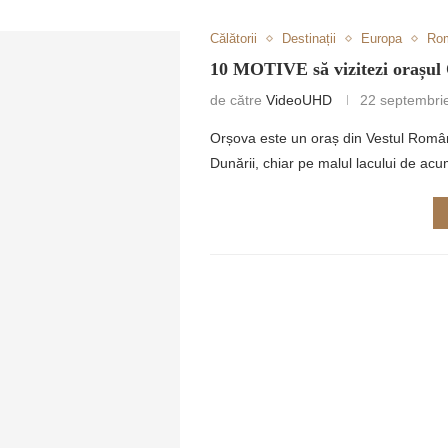
Călătorii
Destinații
Europa
Ro
10 MOTIVE să vizitezi orașul
de către
VideoUHD
22 septembri
Orșova este un oraș din Vestul Români
RETULUI
Dunării, chiar pe malul lacului de ac