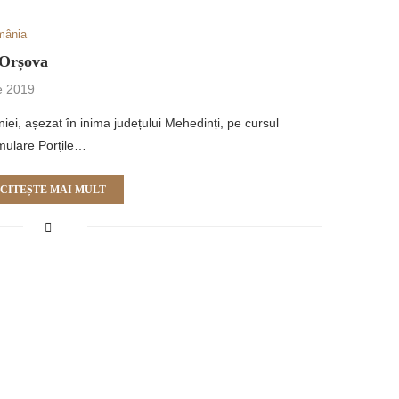
mânia
 Orșova
e 2019
ei, așezat în inima județului Mehedinți, pe cursul
umulare Porțile…
CITEȘTE MAI MULT