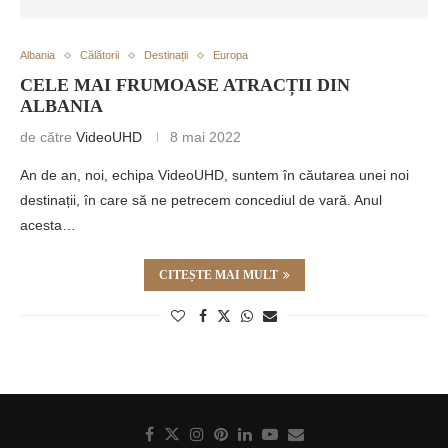
Albania
Călătorii
Destinații
Europa
CELE MAI FRUMOASE ATRACȚII DIN
ALBANIA
de către
VideoUHD
8 mai 2022
An de an, noi, echipa VideoUHD, suntem în căutarea unei noi
destinații, în care să ne petrecem concediul de vară. Anul
acesta…
CITEȘTE MAI MULT