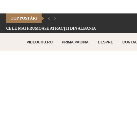
TOP POSTĂRI
CELE MAI FRUMOASE ATRACȚII DIN ALBANIA
CHEILE DOFTANEI – CELE MAI FRUMOASE FORMAȚIUNI CARSTICE.
VIDEOUHD.RO
PRIMA PAGINĂ
DESPRE
CONTA
CELE MAI FRUMOASE ATRACȚII TURISTICE DIN RETHYMNO –...
CETATEA HISTRIA – CEA MAI VECHE AȘEZARE URBANĂ...
SATUL BUCOVINEAN – ACASĂ ÎN INIMA BUCOVINEI
CELE MAI FRUMOASE ATRACȚII TURISTICE DIN CHANIA –...
TOP 10 CELE MAI FRUMOASE PLAJE DIN INSULA...
LAGUNA BALOS – PARADISUL TURCOAZ DIN INSULA CRETA
CHEILE DOBROGEI – O REZERVAȚIE NATURALĂ UNICĂ ÎN...
CETATEA POENARI – POVESTEA CETĂȚII LUI VLAD ȚEPEȘ
CORBII DE PIATRĂ – CEA MAI VECHE MĂNĂSTIRE...
CHIPUL LUI DECEBAL – CEA MAI MARE SCULPTURĂ...