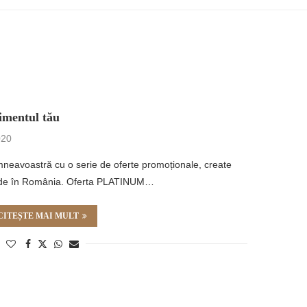
imentul tău
020
mneavoastră cu o serie de oferte promoționale, create
iunde în România. Oferta PLATINUM…
CITEȘTE MAI MULT