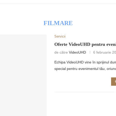
FILMARE
Servicii
RETULUI
Oferte VideoUHD pentru even
de către
VideoUHD
6 februarie 2
Echipa VideoUHD vine în sprijinul du
special pentru evenimentul tău, or