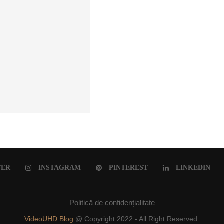
ULUI ROMÂNESC
TER
INSTAGRAM
PINTEREST
LINKEDIN
Politică de confidențialitate
VideoUHD Blog
@ Copyright 2022 - All Right Reserved.