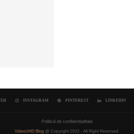
ULUI ROMÂNESC
TER
INSTAGRAM
PINTEREST
LINKEDIN
Politică de confidențialitate
VideoUHD Blog
@ Copyright 2022 - All Right Reserved.