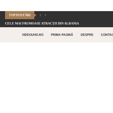
TOP POSTĂRI
CELE MAI FRUMOASE ATRACȚII DIN ALBANIA
CHEILE DOFTANEI – CELE MAI FRUMOASE FORMAȚIUNI CARSTICE.
VIDEOUHD.RO
PRIMA PAGINĂ
DESPRE
CONTA
CELE MAI FRUMOASE ATRACȚII TURISTICE DIN RETHYMNO –...
CETATEA HISTRIA – CEA MAI VECHE AȘEZARE URBANĂ...
SATUL BUCOVINEAN – ACASĂ ÎN INIMA BUCOVINEI
CELE MAI FRUMOASE ATRACȚII TURISTICE DIN CHANIA –...
TOP 10 CELE MAI FRUMOASE PLAJE DIN INSULA...
LAGUNA BALOS – PARADISUL TURCOAZ DIN INSULA CRETA
CHEILE DOBROGEI – O REZERVAȚIE NATURALĂ UNICĂ ÎN...
CETATEA POENARI – POVESTEA CETĂȚII LUI VLAD ȚEPEȘ
CORBII DE PIATRĂ – CEA MAI VECHE MĂNĂSTIRE...
CHIPUL LUI DECEBAL – CEA MAI MARE SCULPTURĂ...