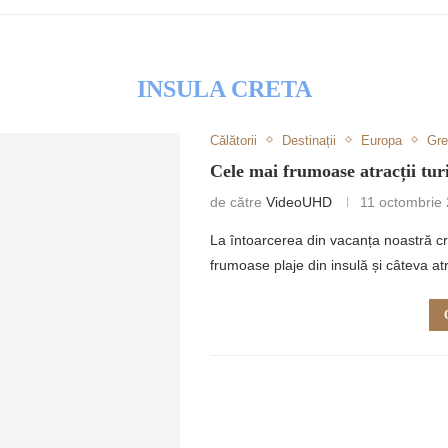
INSULA CRETA
Călătorii
Destinații
Europa
Gre
RETULUI
Cele mai frumoase atracții
de către
VideoUHD
11 octombrie
La întoarcerea din vacanța noastră c
frumoase plaje din insulă și câteva atr