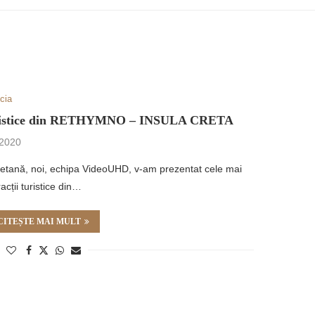
cia
 turistice din RETHYMNO – INSULA CRETA
 2020
retană, noi, echipa VideoUHD, v-am prezentat cele mai
acții turistice din…
CITEȘTE MAI MULT