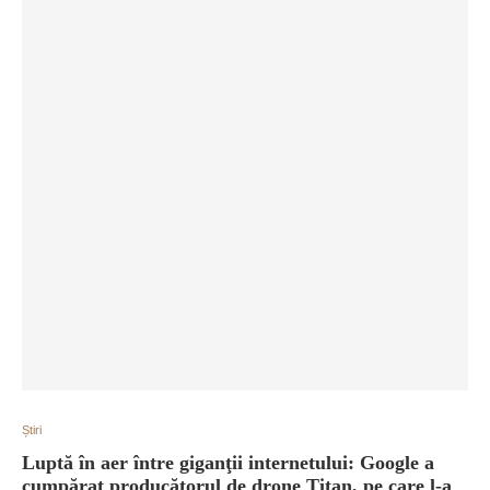
Știri
Luptă în aer între giganţii internetului: Google a
cumpărat producătorul de drone Titan, pe care l-a