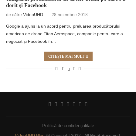
dorit şi Facebook
de către
VideoUHD
28 noiembrie 2018
Google a ajuns la un acord pentru preluarea producătorului
american de drone Titan Aerospace, companie pentru care a
negociat şi Facebook în…
CITEȘTE MAI MULT
Politică de confidențialitate
VideoUHD Blog
@ Copyright 2022 - All Right Reserved.