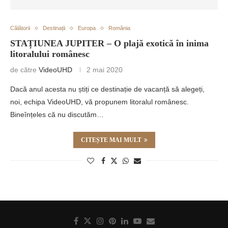
Călătorii
Destinații
Europa
România
STAȚIUNEA JUPITER – O plajă exotică în inima
litoralului românesc
de către
VideoUHD
2 mai 2020
Dacă anul acesta nu știți ce destinație de vacanță să alegeți,
noi, echipa VideoUHD, vă propunem litoralul românesc.
Bineînțeles că nu discutăm…
CITEȘTE MAI MULT