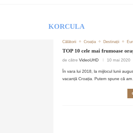
KORCULA
Călătorii
Croația
Destinații
Eur
RETULUI
TOP 10 cele mai frumoase oraș
de către
VideoUHD
10 mai 2020
În vara lui 2018, la mijlocul lunii au
vacanță Croația. Putem spune că a