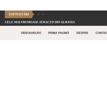
TOP POSTĂRI
CELE MAI FRUMOASE ATRACȚII DIN ALBANIA
CHEILE DOFTANEI – CELE MAI FRUMOASE FORMAȚIUNI CARSTICE.
VIDEOUHD.RO
PRIMA PAGINĂ
DESPRE
CONTA
CELE MAI FRUMOASE ATRACȚII TURISTICE DIN RETHYMNO –...
CETATEA HISTRIA – CEA MAI VECHE AȘEZARE URBANĂ...
SATUL BUCOVINEAN – ACASĂ ÎN INIMA BUCOVINEI
CELE MAI FRUMOASE ATRACȚII TURISTICE DIN CHANIA –...
TOP 10 CELE MAI FRUMOASE PLAJE DIN INSULA...
LAGUNA BALOS – PARADISUL TURCOAZ DIN INSULA CRETA
CHEILE DOBROGEI – O REZERVAȚIE NATURALĂ UNICĂ ÎN...
CETATEA POENARI – POVESTEA CETĂȚII LUI VLAD ȚEPEȘ
CORBII DE PIATRĂ – CEA MAI VECHE MĂNĂSTIRE...
CHIPUL LUI DECEBAL – CEA MAI MARE SCULPTURĂ...