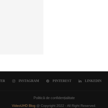
ULUI ROMÂNESC
TER
INSTAGRAM
PINTEREST
LINKEDIN
Politică de confidențialitate
VideoUHD Blog
@ Copyright 2022 - All Right Reserved.