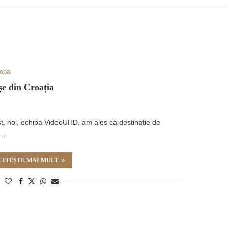
opa
e din Croația
gust, noi, echipa VideoUHD, am ales ca destinație de
m…
CITEȘTE MAI MULT