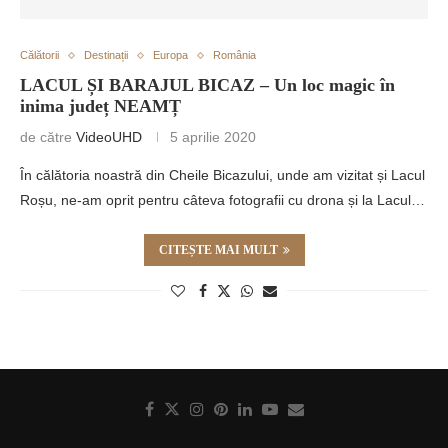
Călătorii
Destinații
Europa
România
LACUL ȘI BARAJUL BICAZ – Un loc magic în
inima județ NEAMȚ
de către
VideoUHD
5 aprilie 2020
În călătoria noastră din Cheile Bicazului, unde am vizitat și Lacul
Roșu, ne-am oprit pentru câteva fotografii cu drona și la Lacul…
CITEȘTE MAI MULT