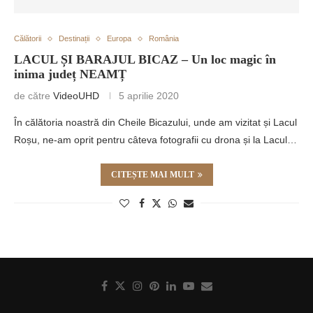
Călătorii
Destinații
Europa
România
LACUL ȘI BARAJUL BICAZ – Un loc magic în
inima județ NEAMȚ
de către
VideoUHD
5 aprilie 2020
În călătoria noastră din Cheile Bicazului, unde am vizitat și Lacul
Roșu, ne-am oprit pentru câteva fotografii cu drona și la Lacul…
CITEȘTE MAI MULT