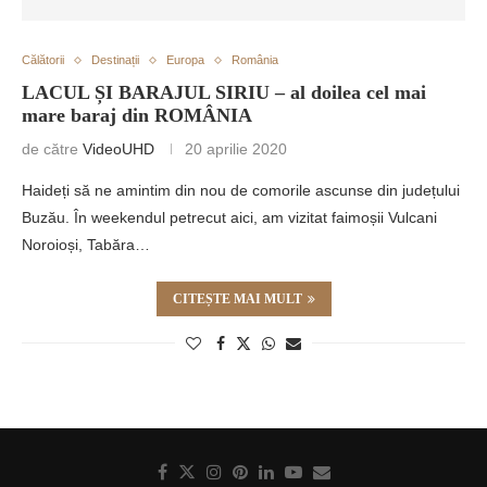
Călătorii
Destinații
Europa
România
LACUL ȘI BARAJUL SIRIU – al doilea cel mai
mare baraj din ROMÂNIA
de către
VideoUHD
20 aprilie 2020
Haideți să ne amintim din nou de comorile ascunse din județului
Buzău. În weekendul petrecut aici, am vizitat faimoșii Vulcani
Noroioși, Tabăra…
CITEȘTE MAI MULT