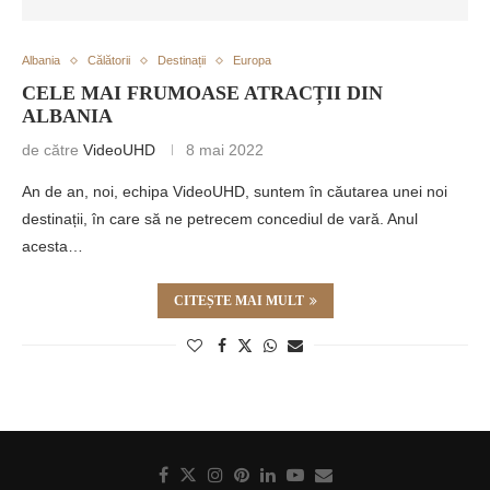
Albania
Călătorii
Destinații
Europa
CELE MAI FRUMOASE ATRACȚII DIN
ALBANIA
de către
VideoUHD
8 mai 2022
An de an, noi, echipa VideoUHD, suntem în căutarea unei noi
destinații, în care să ne petrecem concediul de vară. Anul
acesta…
CITEȘTE MAI MULT