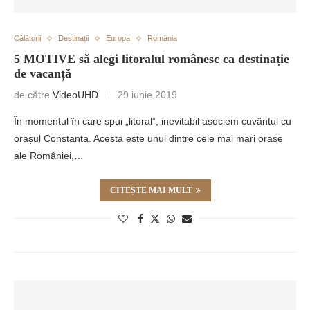
Călătorii
Destinații
Europa
România
5 MOTIVE să alegi litoralul românesc ca destinație
de vacanță
de către
VideoUHD
29 iunie 2019
În momentul în care spui „litoral”, inevitabil asociem cuvântul cu
orașul Constanța. Acesta este unul dintre cele mai mari orașe
ale României,…
CITEȘTE MAI MULT