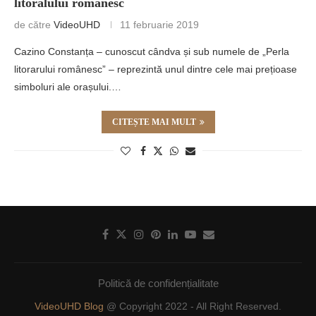
litoralului românesc
de către
VideoUHD
11 februarie 2019
Cazino Constanța – cunoscut cândva și sub numele de „Perla
litorarului românesc” – reprezintă unul dintre cele mai prețioase
simboluri ale orașului.…
CITEȘTE MAI MULT
Politică de confidențialitate
VideoUHD Blog
@ Copyright 2022 - All Right Reserved.