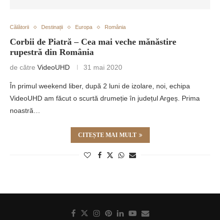
Călătorii
Destinații
Europa
România
Corbii de Piatră – Cea mai veche mănăstire
rupestră din România
de către
VideoUHD
31 mai 2020
În primul weekend liber, după 2 luni de izolare, noi, echipa
VideoUHD am făcut o scurtă drumeție în județul Argeș. Prima
noastră…
CITEȘTE MAI MULT