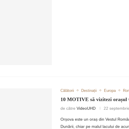
ULUI ROMÂNESC
Călătorii
Destinații
Europa
Ro
10 MOTIVE să vizitezi orașul
de către
VideoUHD
22 septembri
Orșova este un oraș din Vestul Români
Dunării, chiar pe malul lacului de ac