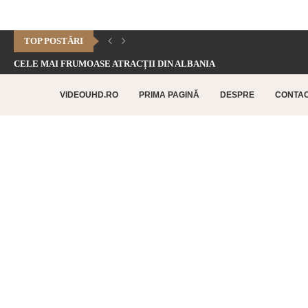
TOP POSTĂRI
CELE MAI FRUMOASE ATRACȚII DIN ALBANIA
CHEILE DOFTANEI – CELE MAI FRUMOASE FORMAȚIUNI CARSTICE.
VIDEOUHD.RO
PRIMA PAGINĂ
DESPRE
CONTA
CELE MAI FRUMOASE ATRACȚII TURISTICE DIN RETHYMNO –...
CETATEA HISTRIA – CEA MAI VECHE AȘEZARE URBANĂ...
SATUL BUCOVINEAN – ACASĂ ÎN INIMA BUCOVINEI
CELE MAI FRUMOASE ATRACȚII TURISTICE DIN CHANIA –...
TOP 10 CELE MAI FRUMOASE PLAJE DIN INSULA...
LAGUNA BALOS – PARADISUL TURCOAZ DIN INSULA CRETA
CHEILE DOBROGEI – O REZERVAȚIE NATURALĂ UNICĂ ÎN...
CETATEA POENARI – POVESTEA CETĂȚII LUI VLAD ȚEPEȘ
CORBII DE PIATRĂ – CEA MAI VECHE MĂNĂSTIRE...
CHIPUL LUI DECEBAL – CEA MAI MARE SCULPTURĂ...