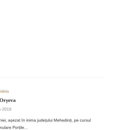
mânia
 Orșova
e 2019
ei, așezat în inima județului Mehedinți, pe cursul
umulare Porțile…