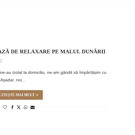
OAZĂ DE RELAXARE PE MALUL DUNĂRII
0
ne-au izolat la domiciliu, ne-am gândit să împărtășim cu
. Așadar, noi,…
CITEȘTE MAI MULT