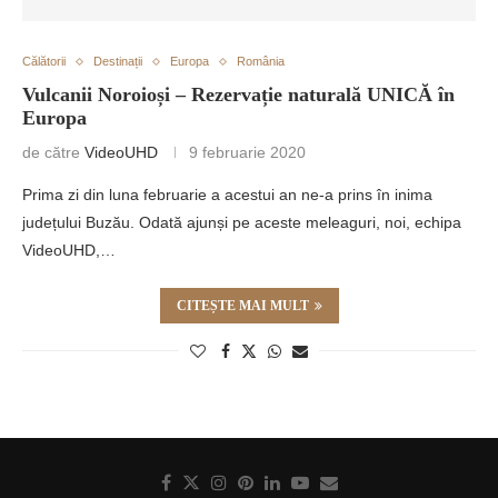
Călătorii
Destinații
Europa
România
Vulcanii Noroioși – Rezervație naturală UNICĂ în
Europa
de către
VideoUHD
9 februarie 2020
Prima zi din luna februarie a acestui an ne-a prins în inima
județului Buzău. Odată ajunși pe aceste meleaguri, noi, echipa
VideoUHD,…
CITEȘTE MAI MULT