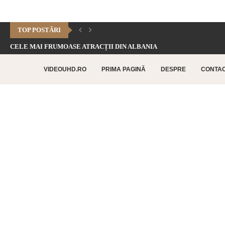
TOP POSTĂRI
CELE MAI FRUMOASE ATRACȚII DIN ALBANIA
CHEILE DOFTANEI – CELE MAI FRUMOASE FORMAȚIUNI CARSTICE.
VIDEOUHD.RO
PRIMA PAGINĂ
DESPRE
CONTA
CELE MAI FRUMOASE ATRACȚII TURISTICE DIN RETHYMNO –...
CETATEA HISTRIA – CEA MAI VECHE AȘEZARE URBANĂ...
SATUL BUCOVINEAN – ACASĂ ÎN INIMA BUCOVINEI
CELE MAI FRUMOASE ATRACȚII TURISTICE DIN CHANIA –...
TOP 10 CELE MAI FRUMOASE PLAJE DIN INSULA...
LAGUNA BALOS – PARADISUL TURCOAZ DIN INSULA CRETA
CHEILE DOBROGEI – O REZERVAȚIE NATURALĂ UNICĂ ÎN...
CETATEA POENARI – POVESTEA CETĂȚII LUI VLAD ȚEPEȘ
CORBII DE PIATRĂ – CEA MAI VECHE MĂNĂSTIRE...
CHIPUL LUI DECEBAL – CEA MAI MARE SCULPTURĂ...