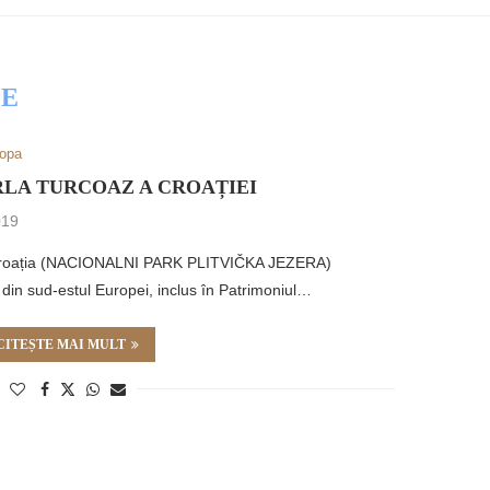
CE
opa
RLA TURCOAZ A CROAȚIEI
019
in Croația (NACIONALNI PARK PLITVIČKA JEZERA)
 din sud-estul Europei, inclus în Patrimoniul…
CITEȘTE MAI MULT