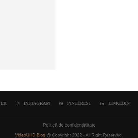
ULUI ROMÂNESC
TER
INSTAGRAM
PINTEREST
LINKEDIN
Politică de confidențialitate
VideoUHD Blog
@ Copyright 2022 - All Right Reserved.