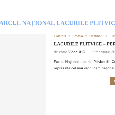
ARCUL NAȚIONAL LACURILE PLITVI
Călătorii
Croația
Destinații
Eur
RETULUI
LACURILE PLITVICE – PE
de către
VideoUHD
5 februarie 2
Parcul Național Lacurile Plitvice d
reprezintă cel mai vechi parc național