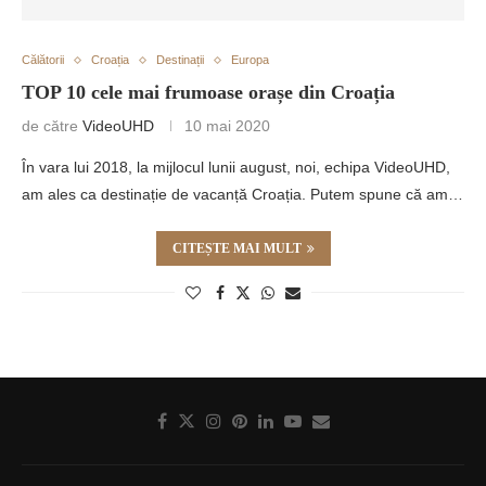
Călătorii
Croația
Destinații
Europa
TOP 10 cele mai frumoase orașe din Croația
de către
VideoUHD
10 mai 2020
În vara lui 2018, la mijlocul lunii august, noi, echipa VideoUHD,
am ales ca destinație de vacanță Croația. Putem spune că am…
CITEȘTE MAI MULT