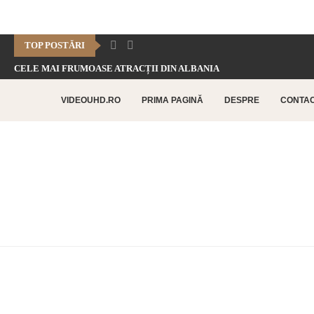
TOP POSTĂRI
CELE MAI FRUMOASE ATRACȚII DIN ALBANIA
CHEILE DOFTANEI – CELE MAI FRUMOASE FORMAȚIUNI CARSTICE.
VIDEOUHD.RO
PRIMA PAGINĂ
DESPRE
CONTA
CELE MAI FRUMOASE ATRACȚII TURISTICE DIN RETHYMNO –...
CETATEA HISTRIA – CEA MAI VECHE AȘEZARE URBANĂ...
SATUL BUCOVINEAN – ACASĂ ÎN INIMA BUCOVINEI
CELE MAI FRUMOASE ATRACȚII TURISTICE DIN CHANIA –...
TOP 10 CELE MAI FRUMOASE PLAJE DIN INSULA...
LAGUNA BALOS – PARADISUL TURCOAZ DIN INSULA CRETA
CHEILE DOBROGEI – O REZERVAȚIE NATURALĂ UNICĂ ÎN...
CETATEA POENARI – POVESTEA CETĂȚII LUI VLAD ȚEPEȘ
CORBII DE PIATRĂ – CEA MAI VECHE MĂNĂSTIRE...