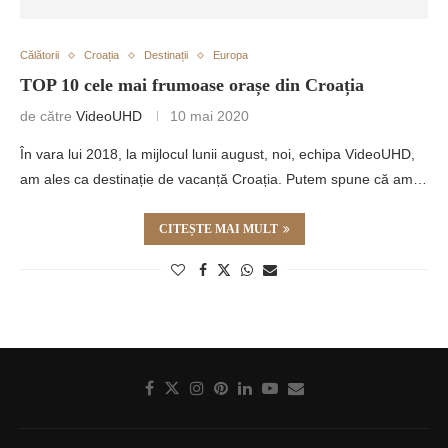
Călătorii
Croația
Destinații
Europa
TOP 10 cele mai frumoase orașe din Croația
de către
VideoUHD
10 mai 2020
În vara lui 2018, la mijlocul lunii august, noi, echipa VideoUHD,
am ales ca destinație de vacanță Croația. Putem spune că am…
CITEȘTE MAI MULT