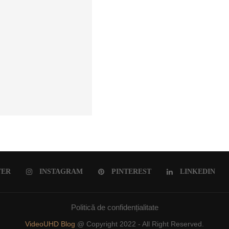
ULUI ROMÂNESC
TER
INSTAGRAM
PINTEREST
LINKEDIN
Politică de confidențialitate
VideoUHD Blog
@ Copyright 2022 - All Right Reserved.