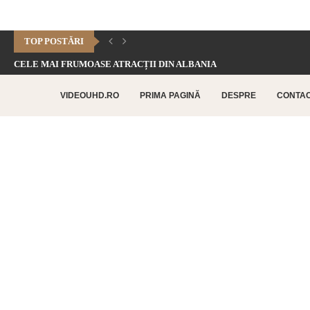
TOP POSTĂRI
CELE MAI FRUMOASE ATRACȚII DIN ALBANIA
CHEILE DOFTANEI – CELE MAI FRUMOASE FORMAȚIUNI CARSTICE.
VIDEOUHD.RO
PRIMA PAGINĂ
DESPRE
CONTA
CELE MAI FRUMOASE ATRACȚII TURISTICE DIN RETHYMNO –...
CETATEA HISTRIA – CEA MAI VECHE AȘEZARE URBANĂ...
SATUL BUCOVINEAN – ACASĂ ÎN INIMA BUCOVINEI
CELE MAI FRUMOASE ATRACȚII TURISTICE DIN CHANIA –...
TOP 10 CELE MAI FRUMOASE PLAJE DIN INSULA...
LAGUNA BALOS – PARADISUL TURCOAZ DIN INSULA CRETA
CHEILE DOBROGEI – O REZERVAȚIE NATURALĂ UNICĂ ÎN...
CETATEA POENARI – POVESTEA CETĂȚII LUI VLAD ȚEPEȘ
CORBII DE PIATRĂ – CEA MAI VECHE MĂNĂSTIRE...
CHIPUL LUI DECEBAL – CEA MAI MARE SCULPTURĂ...