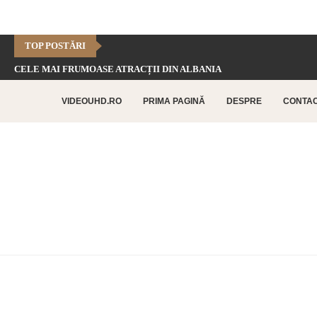
TOP POSTĂRI
CELE MAI FRUMOASE ATRACȚII DIN ALBANIA
CHEILE DOFTANEI – CELE MAI FRUMOASE FORMAȚIUNI CARSTICE.
VIDEOUHD.RO
PRIMA PAGINĂ
DESPRE
CONTA
CELE MAI FRUMOASE ATRACȚII TURISTICE DIN RETHYMNO –...
CETATEA HISTRIA – CEA MAI VECHE AȘEZARE URBANĂ...
SATUL BUCOVINEAN – ACASĂ ÎN INIMA BUCOVINEI
CELE MAI FRUMOASE ATRACȚII TURISTICE DIN CHANIA –...
TOP 10 CELE MAI FRUMOASE PLAJE DIN INSULA...
LAGUNA BALOS – PARADISUL TURCOAZ DIN INSULA CRETA
CHEILE DOBROGEI – O REZERVAȚIE NATURALĂ UNICĂ ÎN...
CETATEA POENARI – POVESTEA CETĂȚII LUI VLAD ȚEPEȘ
CORBII DE PIATRĂ – CEA MAI VECHE MĂNĂSTIRE...