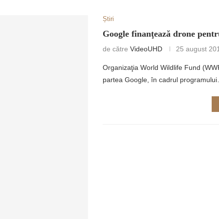
Știri
Google finanţează drone pentru
de către
VideoUHD
25 august 20
Organizaţia World Wildlife Fund (WWF)
RETULUI
partea Google, în cadrul programulu