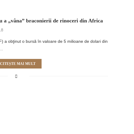
 a „vâna” braconierii de rinoceri din Africa
18
 a obţinut o bursă în valoare de 5 milioane de dolari din
i…
CITEȘTE MAI MULT