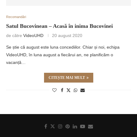
Recomandări
Satul Bucovinean – Acasă în inima Bucovinei
de către
VideoUHD
20 august 2020
Se știe că august este luna concediilor. Chiar și noi, echipa
VideoUHD, în luna august a fiecărui an, ne planificăm o
vacanță…
CITEȘTE MAI MULT