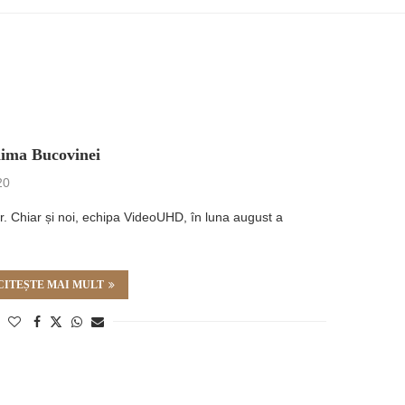
nima Bucovinei
20
or. Chiar și noi, echipa VideoUHD, în luna august a
…
CITEȘTE MAI MULT