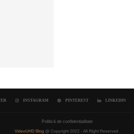
ULUI ROMÂNESC
TER
INSTAGRAM
PINTEREST
LINKEDIN
Politică de confidențialitate
VideoUHD Blog
@ Copyright 2022 - All Right Reserved.