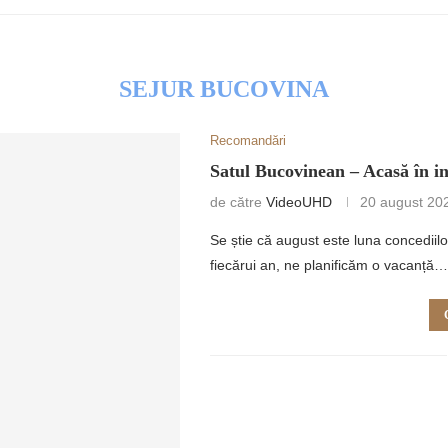
SEJUR BUCOVINA
Recomandări
RETULUI
Satul Bucovinean – Acasă în i
de către
VideoUHD
20 august 20
Se știe că august este luna concediil
fiecărui an, ne planificăm o vacanță