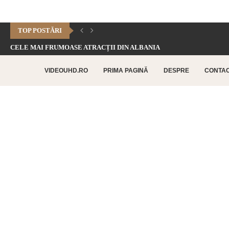
TOP POSTĂRI
CELE MAI FRUMOASE ATRACȚII DIN ALBANIA
CHEILE DOFTANEI – CELE MAI FRUMOASE FORMAȚIUNI CARSTICE.
VIDEOUHD.RO
PRIMA PAGINĂ
DESPRE
CONTA
CELE MAI FRUMOASE ATRACȚII TURISTICE DIN RETHYMNO –...
CETATEA HISTRIA – CEA MAI VECHE AȘEZARE URBANĂ...
SATUL BUCOVINEAN – ACASĂ ÎN INIMA BUCOVINEI
CELE MAI FRUMOASE ATRACȚII TURISTICE DIN CHANIA –...
TOP 10 CELE MAI FRUMOASE PLAJE DIN INSULA...
LAGUNA BALOS – PARADISUL TURCOAZ DIN INSULA CRETA
CHEILE DOBROGEI – O REZERVAȚIE NATURALĂ UNICĂ ÎN...
CETATEA POENARI – POVESTEA CETĂȚII LUI VLAD ȚEPEȘ
CORBII DE PIATRĂ – CEA MAI VECHE MĂNĂSTIRE...
CHIPUL LUI DECEBAL – CEA MAI MARE SCULPTURĂ...