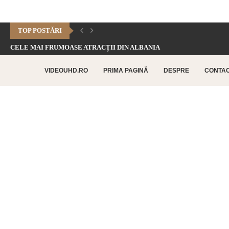
TOP POSTĂRI
CELE MAI FRUMOASE ATRACȚII DIN ALBANIA
CHEILE DOFTANEI – CELE MAI FRUMOASE FORMAȚIUNI CARSTICE.
VIDEOUHD.RO
PRIMA PAGINĂ
DESPRE
CONTA
CELE MAI FRUMOASE ATRACȚII TURISTICE DIN RETHYMNO –...
CETATEA HISTRIA – CEA MAI VECHE AȘEZARE URBANĂ...
SATUL BUCOVINEAN – ACASĂ ÎN INIMA BUCOVINEI
CELE MAI FRUMOASE ATRACȚII TURISTICE DIN CHANIA –...
TOP 10 CELE MAI FRUMOASE PLAJE DIN INSULA...
LAGUNA BALOS – PARADISUL TURCOAZ DIN INSULA CRETA
CHEILE DOBROGEI – O REZERVAȚIE NATURALĂ UNICĂ ÎN...
CETATEA POENARI – POVESTEA CETĂȚII LUI VLAD ȚEPEȘ
CORBII DE PIATRĂ – CEA MAI VECHE MĂNĂSTIRE...
CHIPUL LUI DECEBAL – CEA MAI MARE SCULPTURĂ...