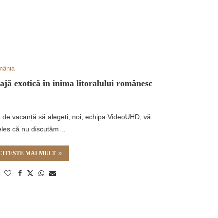
mânia
exotică în inima litoralului românesc
ie de vacanță să alegeți, noi, echipa VideoUHD, vă
țeles că nu discutăm…
CITEȘTE MAI MULT