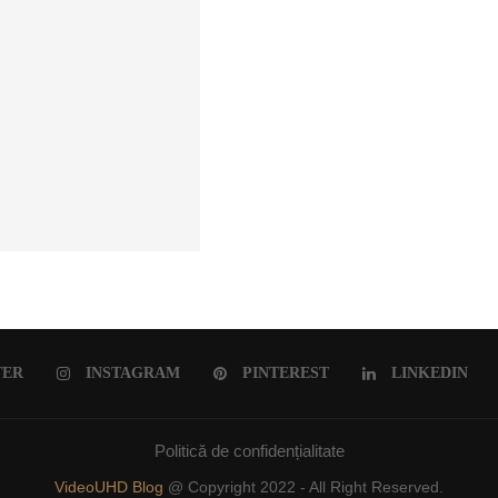
ULUI ROMÂNESC
TER
INSTAGRAM
PINTEREST
LINKEDIN
Politică de confidențialitate
VideoUHD Blog
@ Copyright 2022 - All Right Reserved.