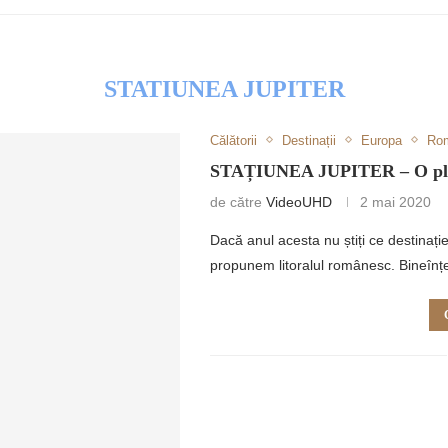
STATIUNEA JUPITER
Călătorii
Destinații
Europa
Ro
RETULUI
STAȚIUNEA JUPITER – O plajă 
de către
VideoUHD
2 mai 2020
Dacă anul acesta nu știți ce destinaț
propunem litoralul românesc. Bineîn