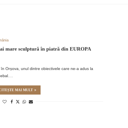
mânia
i mare sculptură în piatră din EUROPA
 în Orșova, unul dintre obiectivele care ne-a adus la
ecebal.…
CITEȘTE MAI MULT