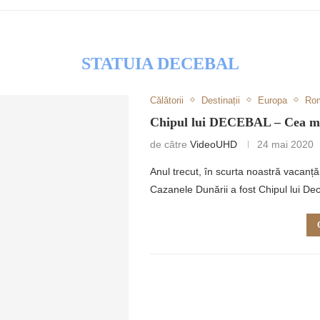
STATUIA DECEBAL
Călătorii
Destinații
Europa
Ro
RETULUI
Chipul lui DECEBAL – Cea ma
de către
VideoUHD
24 mai 2020
Anul trecut, în scurta noastră vacanță
Cazanele Dunării a fost Chipul lui D