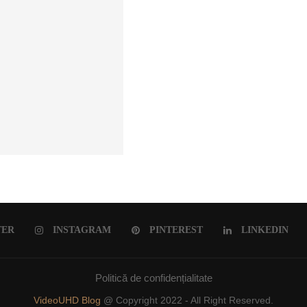
ULUI ROMÂNESC
TER
INSTAGRAM
PINTEREST
LINKEDIN
Politică de confidențialitate
VideoUHD Blog
@ Copyright 2022 - All Right Reserved.