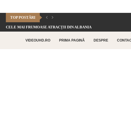
TOP POSTĂRI
CELE MAI FRUMOASE ATRACȚII DIN ALBANIA
CHEILE DOFTANEI – CELE MAI FRUMOASE FORMAȚIUNI CARSTICE.
VIDEOUHD.RO
PRIMA PAGINĂ
DESPRE
CONTA
CELE MAI FRUMOASE ATRACȚII TURISTICE DIN RETHYMNO –...
CETATEA HISTRIA – CEA MAI VECHE AȘEZARE URBANĂ...
SATUL BUCOVINEAN – ACASĂ ÎN INIMA BUCOVINEI
CELE MAI FRUMOASE ATRACȚII TURISTICE DIN CHANIA –...
TOP 10 CELE MAI FRUMOASE PLAJE DIN INSULA...
LAGUNA BALOS – PARADISUL TURCOAZ DIN INSULA CRETA
CHEILE DOBROGEI – O REZERVAȚIE NATURALĂ UNICĂ ÎN...
CETATEA POENARI – POVESTEA CETĂȚII LUI VLAD ȚEPEȘ
CORBII DE PIATRĂ – CEA MAI VECHE MĂNĂSTIRE...
CHIPUL LUI DECEBAL – CEA MAI MARE SCULPTURĂ...