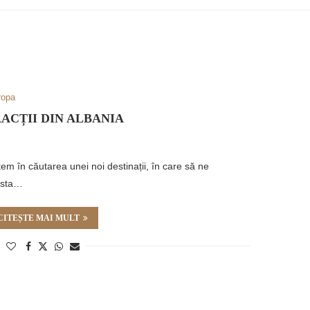
ropa
ACȚII DIN ALBANIA
m în căutarea unei noi destinații, în care să ne
esta…
CITEȘTE MAI MULT