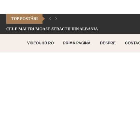
TOP POSTĂRI
CELE MAI FRUMOASE ATRACȚII DIN ALBANIA
CHEILE DOFTANEI – CELE MAI FRUMOASE FORMAȚIUNI CARSTICE.
VIDEOUHD.RO
PRIMA PAGINĂ
DESPRE
CONTA
CELE MAI FRUMOASE ATRACȚII TURISTICE DIN RETHYMNO –...
CETATEA HISTRIA – CEA MAI VECHE AȘEZARE URBANĂ...
SATUL BUCOVINEAN – ACASĂ ÎN INIMA BUCOVINEI
CELE MAI FRUMOASE ATRACȚII TURISTICE DIN CHANIA –...
TOP 10 CELE MAI FRUMOASE PLAJE DIN INSULA...
LAGUNA BALOS – PARADISUL TURCOAZ DIN INSULA CRETA
CHEILE DOBROGEI – O REZERVAȚIE NATURALĂ UNICĂ ÎN...
CETATEA POENARI – POVESTEA CETĂȚII LUI VLAD ȚEPEȘ
CORBII DE PIATRĂ – CEA MAI VECHE MĂNĂSTIRE...
CHIPUL LUI DECEBAL – CEA MAI MARE SCULPTURĂ...