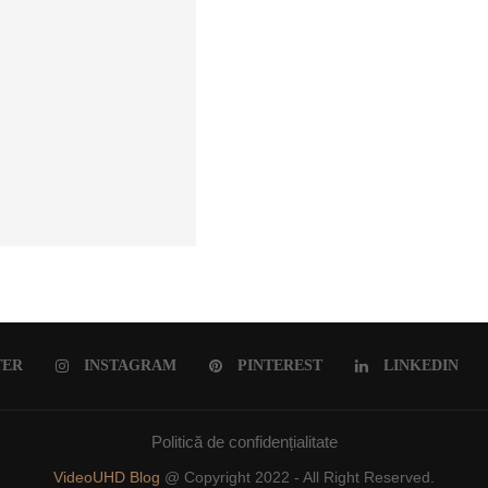
ULUI ROMÂNESC
TER
INSTAGRAM
PINTEREST
LINKEDIN
Politică de confidențialitate
VideoUHD Blog
@ Copyright 2022 - All Right Reserved.