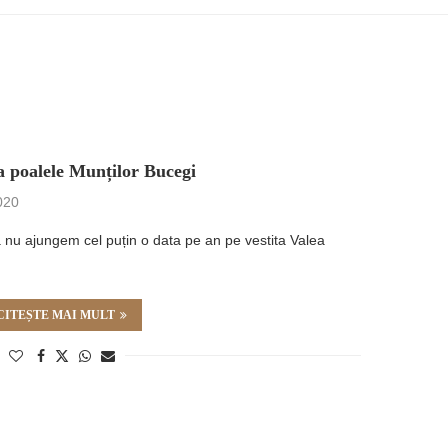
la poalele Munților Bucegi
020
 nu ajungem cel puțin o data pe an pe vestita Valea
CITEȘTE MAI MULT