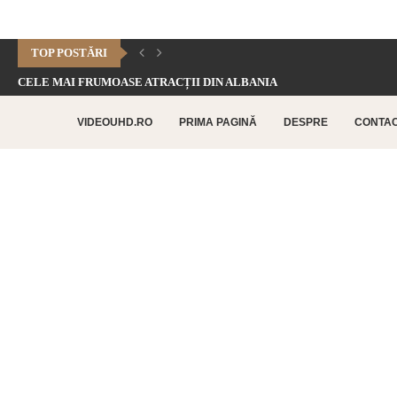
TOP POSTĂRI
CELE MAI FRUMOASE ATRACȚII DIN ALBANIA
CHEILE DOFTANEI – CELE MAI FRUMOASE FORMAȚIUNI CARSTICE.
VIDEOUHD.RO
PRIMA PAGINĂ
DESPRE
CONTA
CELE MAI FRUMOASE ATRACȚII TURISTICE DIN RETHYMNO –...
CETATEA HISTRIA – CEA MAI VECHE AȘEZARE URBANĂ...
SATUL BUCOVINEAN – ACASĂ ÎN INIMA BUCOVINEI
CELE MAI FRUMOASE ATRACȚII TURISTICE DIN CHANIA –...
TOP 10 CELE MAI FRUMOASE PLAJE DIN INSULA...
LAGUNA BALOS – PARADISUL TURCOAZ DIN INSULA CRETA
CHEILE DOBROGEI – O REZERVAȚIE NATURALĂ UNICĂ ÎN...
CETATEA POENARI – POVESTEA CETĂȚII LUI VLAD ȚEPEȘ
CORBII DE PIATRĂ – CEA MAI VECHE MĂNĂSTIRE...
CHIPUL LUI DECEBAL – CEA MAI MARE SCULPTURĂ...