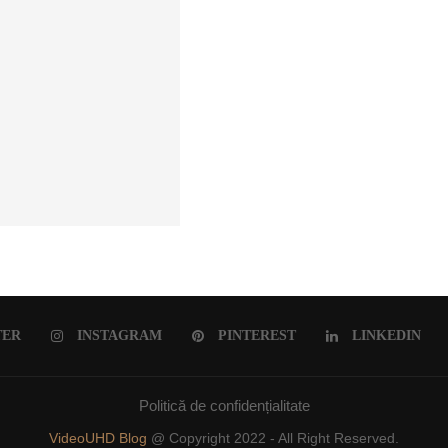
ULUI ROMÂNESC
TER
INSTAGRAM
PINTEREST
LINKEDIN
Politică de confidențialitate
VideoUHD Blog
@ Copyright 2022 - All Right Reserved.